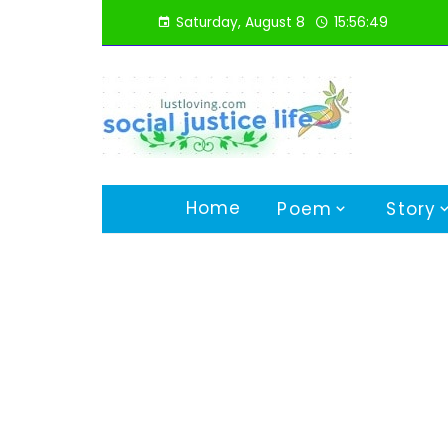
Skip
Saturday, August 8
15:56:50
to
content
Home
Poem
Story