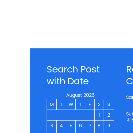
Search Post
R
with Date
C
August 2026
Sa
M
T
W
T
F
S
S
Su
1
2
पा
3
4
5
6
7
8
9