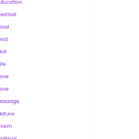
Education
estival
Goal
God
oli
ife
Love
Love
Massage
Nature
Poem
olitical