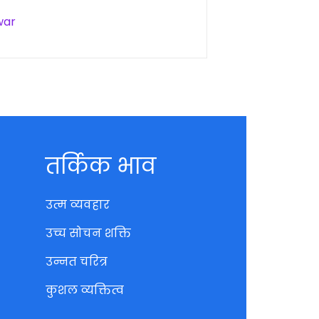
war
तर्किक भाव
उत्म व्यवहार
उच्च सोचन शक्ति
उन्नत चरित्र
कुशल व्यक्तित्व