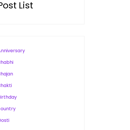
Post List
Anniversary
Bhabhi
Bhajan
Bhakti
Birthday
country
Dosti