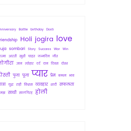
nniversary
Battle
birthday
Dosti
love
Holi
jogira
riendship
uja
sombari
Story
Success
War
Win
त्मा
आरती
खुशी
चाहत
जन्मदिन
जीत
जोगीरा
ज्ञान
त्योहार
दर्द
दान
दिवस
दोस्त
प्यार
ोस्ती
पुजा
पूजा
प्रेम
बन्धन
भाव
ात्रा
व्यवहार
सफलता
युद्ध
राही
विश्वास
शादी
होली
साथी
समझ
सालगिरह