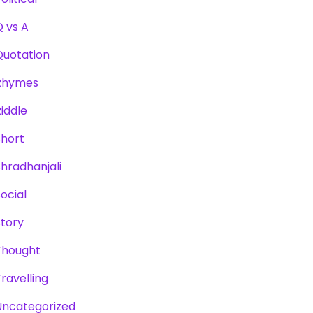
Q vs A
Quotation
Rhymes
Riddle
Short
Shradhanjali
Social
Story
Thought
Travelling
Uncategorized