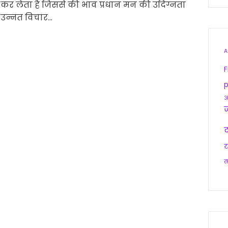
 कर लेता है जिससे की भाव प्रधान मन की उदिग्नता
 उन्नत विचार…
A
F
p
आ
द
य