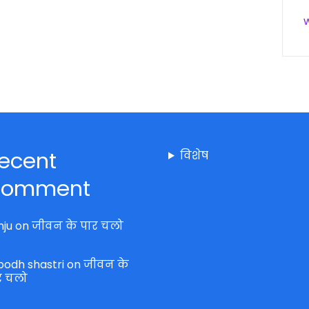
ecent
विशेष
omment
nju
on
जीवन के पार चलो
bodh shastri
on
जीवन के
र चलो