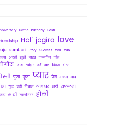
nniversary
Battle
birthday
Dosti
love
Holi
jogira
riendship
uja
sombari
Story
Success
War
Win
त्मा
आरती
खुशी
चाहत
जन्मदिन
जीत
जोगीरा
ज्ञान
त्योहार
दर्द
दान
दिवस
दोस्त
प्यार
ोस्ती
पुजा
पूजा
प्रेम
बन्धन
भाव
ात्रा
व्यवहार
सफलता
युद्ध
राही
विश्वास
शादी
होली
साथी
समझ
सालगिरह