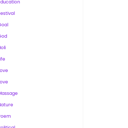
Education
estival
Goal
God
oli
ife
Love
Love
Massage
Nature
Poem
olitical