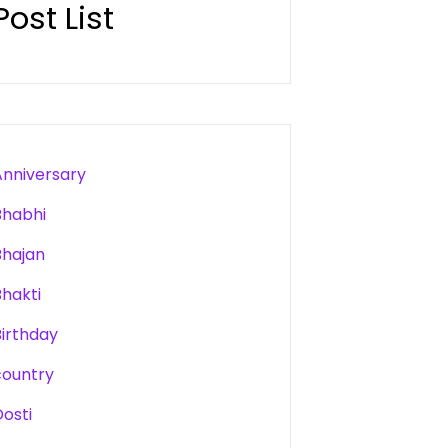
Post List
Anniversary
Bhabhi
Bhajan
Bhakti
Birthday
country
Dosti