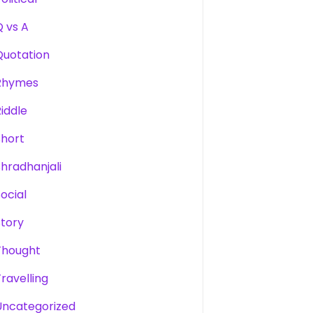
Q vs A
Quotation
Rhymes
Riddle
Short
Shradhanjali
Social
Story
Thought
Travelling
Uncategorized