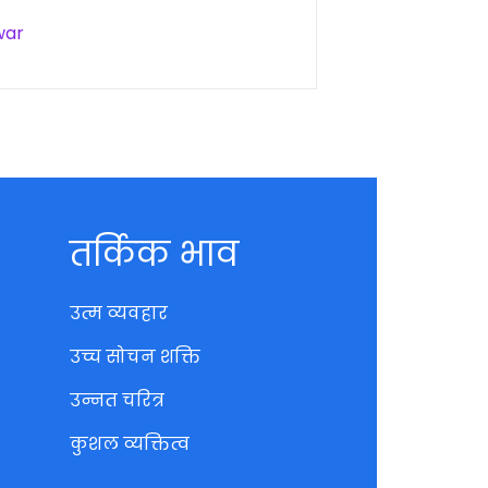
war
तर्किक भाव
उत्म व्यवहार
उच्च सोचन शक्ति
उन्नत चरित्र
कुशल व्यक्तित्व