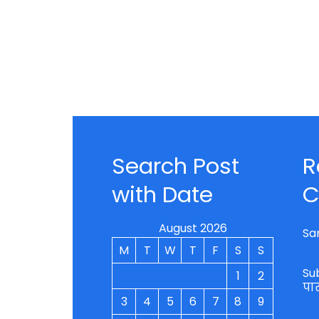
Search Post
R
with Date
C
August 2026
Sa
M
T
W
T
F
S
S
Su
1
2
पा
3
4
5
6
7
8
9