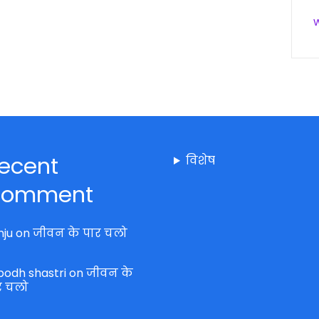
ecent
विशेष
omment
nju
on
जीवन के पार चलो
bodh shastri
on
जीवन के
र चलो