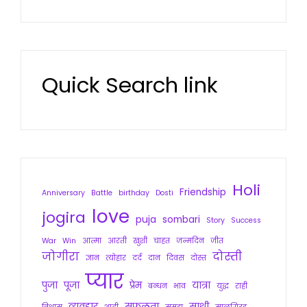
Quick Search link
Holi
Friendship
Anniversary
Battle
birthday
Dosti
love
jogira
puja
sombari
Story
Success
War
Win
आत्मा
आरती
खुशी
चाहत
जन्मदिन
जीत
जोगीरा
दोस्ती
ज्ञान
त्योहार
दर्द
दान
दिवस
दोस्त
प्यार
पुजा
पूजा
प्रेम
यात्रा
बन्धन
भाव
युद्ध
राही
व्यवहार
सफलता
साथी