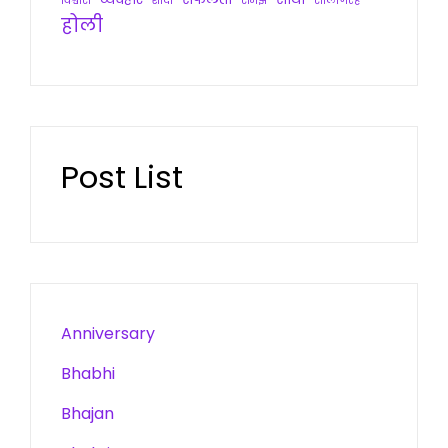
विश्वास
शादी
समझ
सालगिरह
होली
Post List
Anniversary
Bhabhi
Bhajan