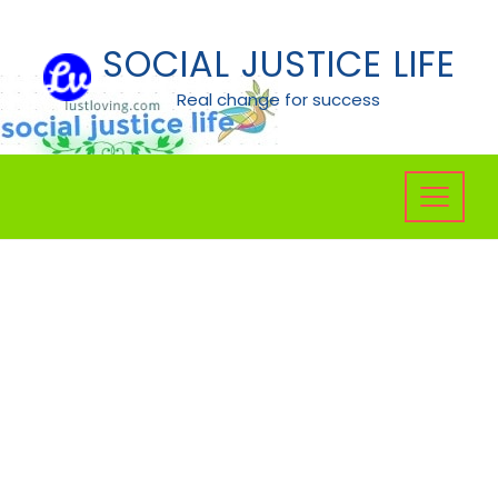
Skip
to
SOCIAL JUSTICE LIFE
content
Real change for success