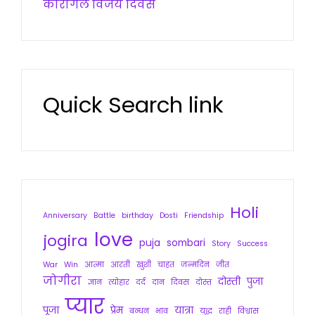
कारगिल विजय दिवस
Quick Search link
Holi
Anniversary
Battle
birthday
Dosti
Friendship
love
jogira
puja
sombari
Story
Success
War
Win
आत्मा
आरती
खुशी
चाहत
जन्मदिन
जीत
जोगीरा
दोस्ती
पुजा
ज्ञान
त्योहार
दर्द
दान
दिवस
दोस्त
प्यार
पूजा
प्रेम
यात्रा
बन्धन
भाव
युद्ध
राही
विश्वास