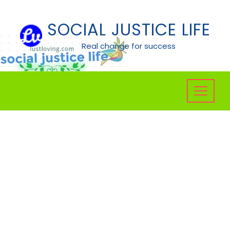
Skip
to
SOCIAL JUSTICE LIFE
content
Real change for success