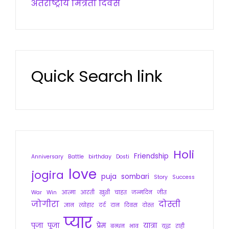
अंतर्राष्ट्रीय मित्रता दिवस
Quick Search link
Holi
Friendship
Anniversary
Battle
birthday
Dosti
love
jogira
puja
sombari
Story
Success
War
Win
आत्मा
आरती
खुशी
चाहत
जन्मदिन
जीत
जोगीरा
दोस्ती
ज्ञान
त्योहार
दर्द
दान
दिवस
दोस्त
प्यार
पुजा
पूजा
प्रेम
यात्रा
बन्धन
भाव
युद्ध
राही