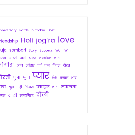
nniversary
Battle
birthday
Dosti
love
Holi
jogira
riendship
uja
sombari
Story
Success
War
Win
त्मा
आरती
खुशी
चाहत
जन्मदिन
जीत
जोगीरा
ज्ञान
त्योहार
दर्द
दान
दिवस
दोस्त
प्यार
ोस्ती
पुजा
पूजा
प्रेम
बन्धन
भाव
ात्रा
व्यवहार
सफलता
युद्ध
राही
विश्वास
शादी
होली
साथी
समझ
सालगिरह