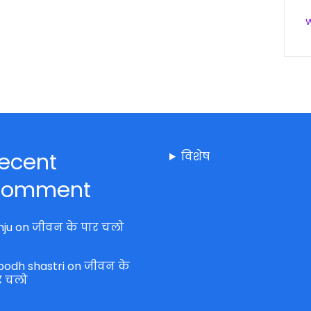
ecent
विशेष
omment
nju
on
जीवन के पार चलो
bodh shastri
on
जीवन के
र चलो