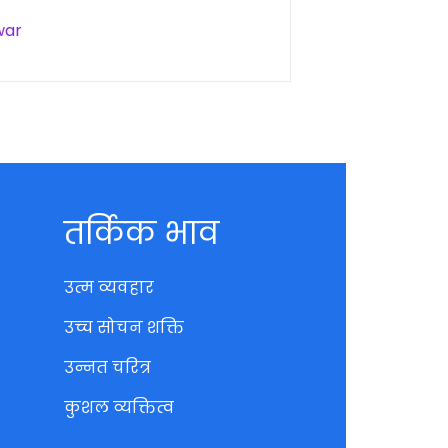
war
तर्किक भाव
उत्म व्यवहार
उच्च सोचन शक्ति
उन्नत चरित्र
कुशल व्यक्तित्व