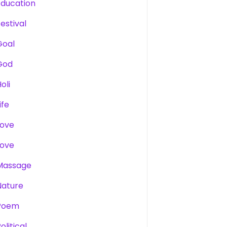
Education
estival
Goal
God
oli
ife
Love
Love
Massage
Nature
Poem
olitical