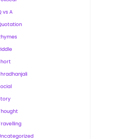
Q vs A
Quotation
Rhymes
Riddle
Short
Shradhanjali
Social
Story
Thought
Travelling
Uncategorized