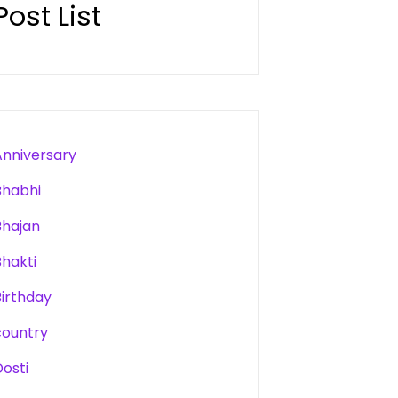
Post List
Anniversary
Bhabhi
Bhajan
Bhakti
Birthday
country
Dosti