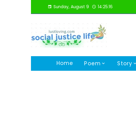
Skip
Sunday, August 9
14:25:17
to
content
Home
Poem
Story