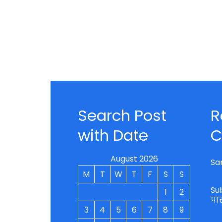
Search Post
R
with Date
C
August 2026
Sa
M
T
W
T
F
S
S
Su
1
2
पा
3
4
5
6
7
8
9