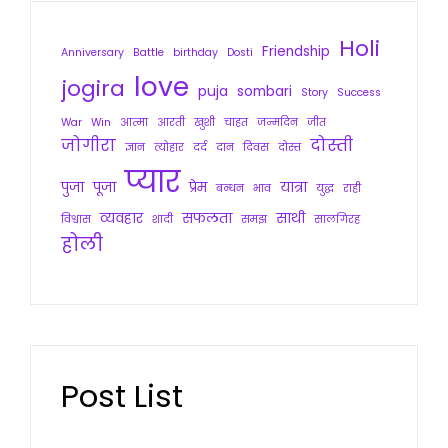
Holi
Friendship
Anniversary
Battle
birthday
Dosti
love
jogira
puja
sombari
Story
Success
War
Win
आत्मा
आरती
खुशी
चाहत
जन्मदिन
जीत
जोगीरा
दोस्ती
ज्ञान
त्योहार
दर्द
दान
दिवस
दोस्त
प्यार
पुजा
पूजा
प्रेम
यात्रा
बन्धन
भाव
युद्ध
राही
व्यवहार
सफलता
साथी
विश्वास
शादी
समझ
सालगिरह
होली
Post List