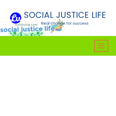
Skip
to
SOCIAL JUSTICE LIFE
content
Real change for success