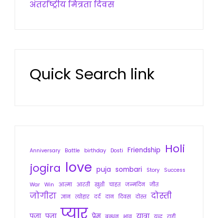
अंतर्राष्ट्रीय मित्रता दिवस
Quick Search link
Holi
Friendship
Anniversary
Battle
birthday
Dosti
love
jogira
puja
sombari
Story
Success
War
Win
आत्मा
आरती
खुशी
चाहत
जन्मदिन
जीत
जोगीरा
दोस्ती
ज्ञान
त्योहार
दर्द
दान
दिवस
दोस्त
प्यार
पुजा
पूजा
प्रेम
यात्रा
बन्धन
भाव
युद्ध
राही