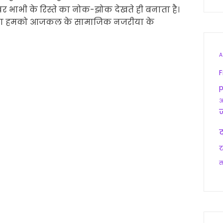
 देवर भाभी के रिस्ते का नोक-झोक देखते ही बनाता है।
रचना हमको आजकल के सामाजिक नजरीया के
A
F
p
आ
द
य