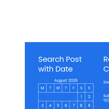
Search Post
R
with Date
C
August 2026
Sa
M
T
W
T
F
S
S
Su
1
2
पा
3
4
5
6
7
8
9