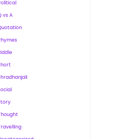
olitical
Q vs A
Quotation
Rhymes
Riddle
Short
Shradhanjali
Social
Story
Thought
Travelling