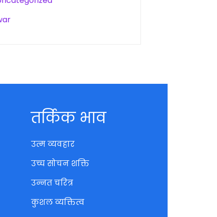
Uncategorized
war
तर्किक भाव
उत्म व्यवहार
उच्च सोचन शक्ति
उन्नत चरित्र
कुशल व्यक्तित्व