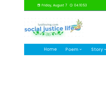
Skip
Friday, August 7
04:10:54
to
content
Home
Poem
Story