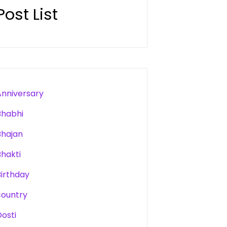
Post List
Anniversary
Bhabhi
Bhajan
Bhakti
Birthday
country
Dosti