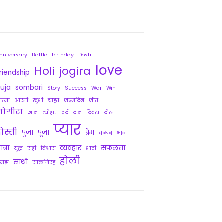
nniversary
Battle
birthday
Dosti
love
Holi
jogira
riendship
uja
sombari
Story
Success
War
Win
त्मा
आरती
खुशी
चाहत
जन्मदिन
जीत
जोगीरा
ज्ञान
त्योहार
दर्द
दान
दिवस
दोस्त
प्यार
ोस्ती
पुजा
पूजा
प्रेम
बन्धन
भाव
ात्रा
व्यवहार
सफलता
युद्ध
राही
विश्वास
शादी
होली
साथी
समझ
सालगिरह