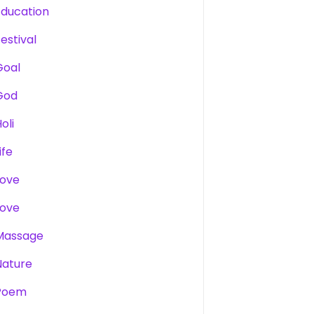
Education
estival
Goal
God
oli
ife
Love
Love
Massage
Nature
Poem