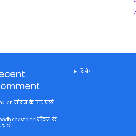
ecent
विशेष
omment
nju
on
जीवन के पार चलो
bodh shastri
on
जीवन के
र चलो