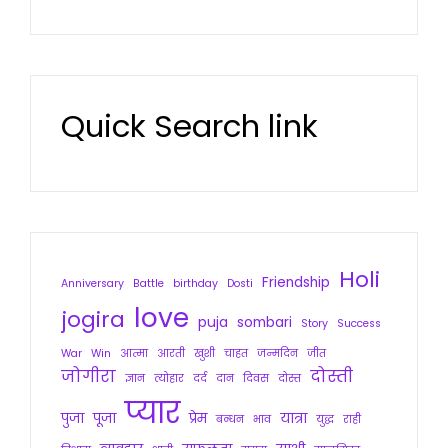
Quick Search link
Holi
Friendship
Anniversary
Battle
birthday
Dosti
love
jogira
puja
sombari
Story
Success
War
Win
आत्मा
आरती
खुशी
चाहत
जन्मदिन
जीत
जोगीरा
दोस्ती
ज्ञान
त्योहार
दर्द
दान
दिवस
दोस्त
प्यार
पुजा
पूजा
प्रेम
यात्रा
बन्धन
भाव
युद्ध
राही