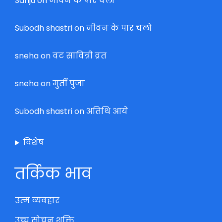
Sanju
on
जीवन के पार चलो
Subodh shastri
on
जीवन के पार चलो
sneha
on
वट सावित्री व्रत
sneha
on
मुर्ती पुजा
Subodh shastri
on
अतिथि आये
विशेष
तर्किक भाव
उत्म व्यवहार
उच्च सोचन शक्ति