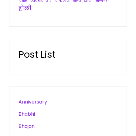
व्यवहार
सफलता
साथी
विश्वास
शादी
समझ
सालगिरह
होली
Post List
Anniversary
Bhabhi
Bhajan