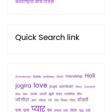
अंतर्राष्ट्रीय बाघ दिवस
Quick Search link
Holi
Friendship
Anniversary
Battle
birthday
Dosti
love
jogira
puja
sombari
Story
Success
War
Win
आत्मा
आरती
खुशी
चाहत
जन्मदिन
जीत
जोगीरा
दोस्ती
ज्ञान
त्योहार
दर्द
दान
दिवस
दोस्त
प्यार
पुजा
पूजा
प्रेम
यात्रा
बन्धन
भाव
युद्ध
राही