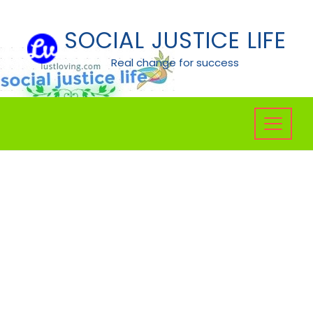
Skip
to
SOCIAL JUSTICE LIFE
content
Real change for success