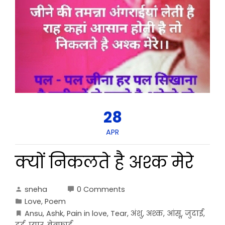
28
APR
क्यों निकलते है अश्क मेरे
sneha
0 Comments
Love
,
Poem
Ansu
,
Ashk
,
Pain in love
,
Tear
,
अंशु
,
अश्क
,
आंसू
,
जुदाई
,