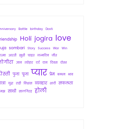
nniversary
Battle
birthday
Dosti
love
Holi
jogira
riendship
uja
sombari
Story
Success
War
Win
त्मा
आरती
खुशी
चाहत
जन्मदिन
जीत
जोगीरा
ज्ञान
त्योहार
दर्द
दान
दिवस
दोस्त
प्यार
ोस्ती
पुजा
पूजा
प्रेम
बन्धन
भाव
ात्रा
व्यवहार
सफलता
युद्ध
राही
विश्वास
शादी
होली
साथी
समझ
सालगिरह