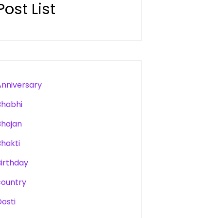
Post List
Anniversary
Bhabhi
Bhajan
Bhakti
Birthday
country
Dosti