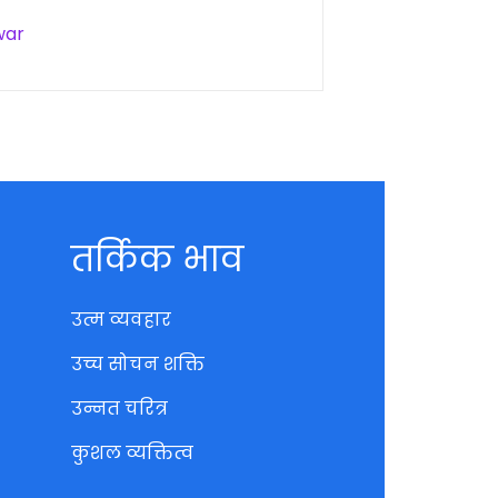
war
तर्किक भाव
उत्म व्यवहार
उच्च सोचन शक्ति
उन्नत चरित्र
कुशल व्यक्तित्व