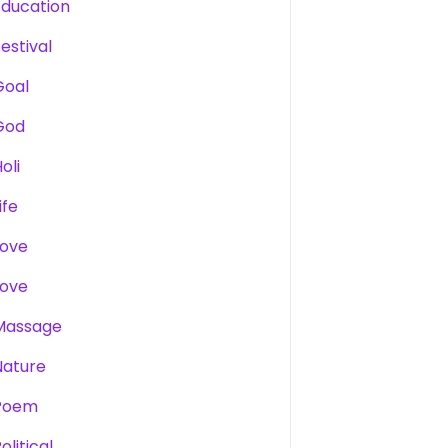
Education
estival
Goal
God
oli
ife
Love
Love
Massage
Nature
Poem
olitical