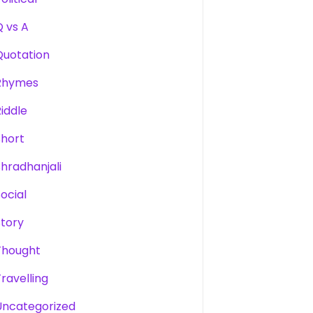
Q vs A
Quotation
Rhymes
Riddle
Short
Shradhanjali
Social
Story
Thought
Travelling
Uncategorized