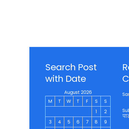
Search Post
R
with Date
C
August 2026
Sa
M
T
W
T
F
S
S
Su
1
2
पा
3
4
5
6
7
8
9