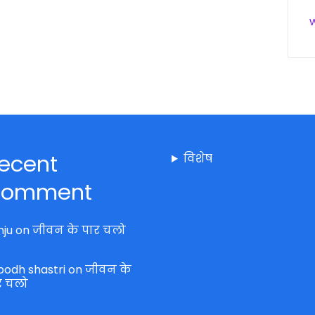
ecent
विशेष
omment
nju
on
जीवन के पार चलो
bodh shastri
on
जीवन के
र चलो