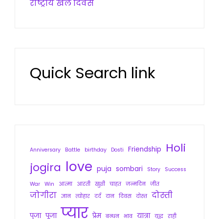
राष्ट्रीय खेल दिवस
Quick Search link
Holi
Friendship
Anniversary
Battle
birthday
Dosti
love
jogira
puja
sombari
Story
Success
War
Win
आत्मा
आरती
खुशी
चाहत
जन्मदिन
जीत
जोगीरा
दोस्ती
ज्ञान
त्योहार
दर्द
दान
दिवस
दोस्त
प्यार
पुजा
पूजा
प्रेम
यात्रा
बन्धन
भाव
युद्ध
राही