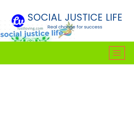
Skip
to
SOCIAL JUSTICE LIFE
content
Real change for success