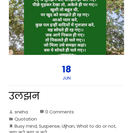
18
JUN
उलझन
sneha
0 Comments
Quotation
Busy mind
,
Suspense
,
Uljhan
,
What to do or not
,