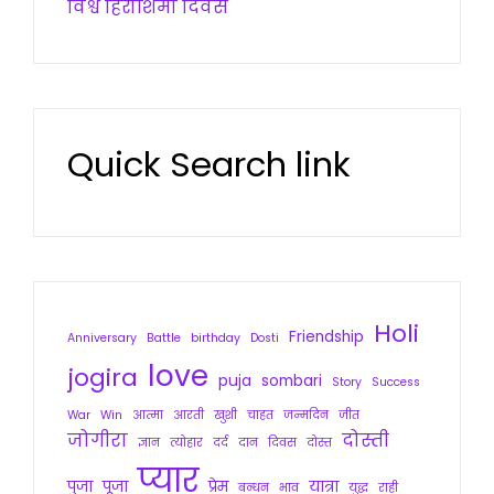
विश्व हिरोशिमा दिवस
Quick Search link
Holi
Friendship
Anniversary
Battle
birthday
Dosti
love
jogira
puja
sombari
Story
Success
War
Win
आत्मा
आरती
खुशी
चाहत
जन्मदिन
जीत
जोगीरा
दोस्ती
ज्ञान
त्योहार
दर्द
दान
दिवस
दोस्त
प्यार
पुजा
पूजा
प्रेम
यात्रा
बन्धन
भाव
युद्ध
राही