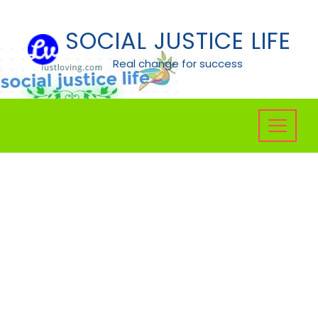
Skip
to
SOCIAL JUSTICE LIFE
content
Real change for success