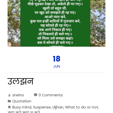
18
JUN
उलझन
sneha
0 Comments
Quotation
Busy mind
,
Suspense
,
Uljhan
,
What to do or not
,