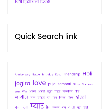
विश्व हिरोशिमा दिवस
Quick Search link
Holi
Friendship
Anniversary
Battle
birthday
Dosti
love
jogira
puja
sombari
Story
Success
War
Win
आत्मा
आरती
खुशी
चाहत
जन्मदिन
जीत
जोगीरा
दोस्ती
ज्ञान
त्योहार
दर्द
दान
दिवस
दोस्त
प्यार
पुजा
पूजा
प्रेम
यात्रा
बन्धन
भाव
युद्ध
राही