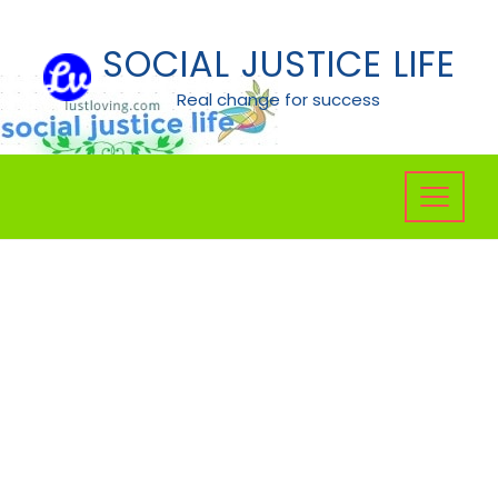
Skip
to
SOCIAL JUSTICE LIFE
content
Real change for success