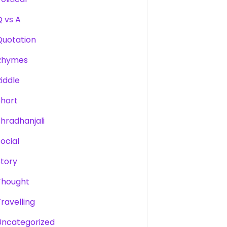
Q vs A
Quotation
Rhymes
Riddle
Short
Shradhanjali
Social
Story
Thought
Travelling
Uncategorized