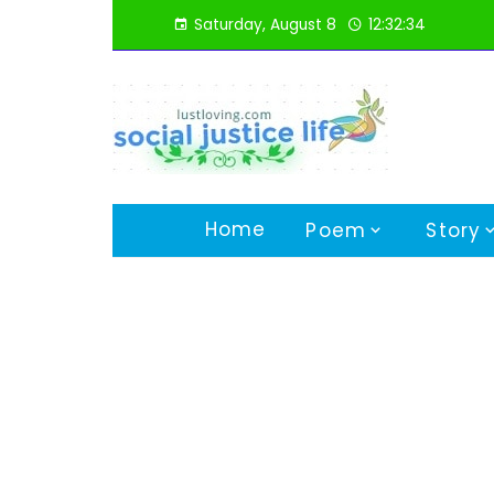
Skip
Saturday, August 8
12:32:35
to
content
Home
Poem
Story