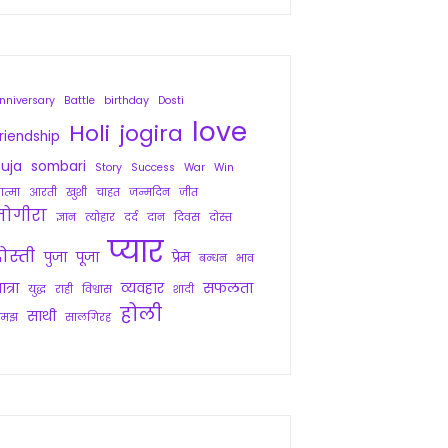
nniversary
Battle
birthday
Dosti
love
Holi
jogira
riendship
uja
sombari
Story
Success
War
Win
त्मा
आरती
खुशी
चाहत
जन्मदिन
जीत
जोगीरा
ज्ञान
त्योहार
दर्द
दान
दिवस
दोस्त
प्यार
ोस्ती
पुजा
पूजा
प्रेम
बन्धन
भाव
ात्रा
व्यवहार
सफलता
युद्ध
राही
विश्वास
शादी
होली
साथी
समझ
सालगिरह