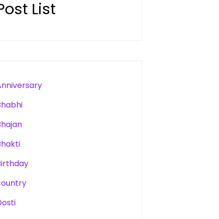
Post List
Anniversary
Bhabhi
Bhajan
Bhakti
Birthday
country
Dosti