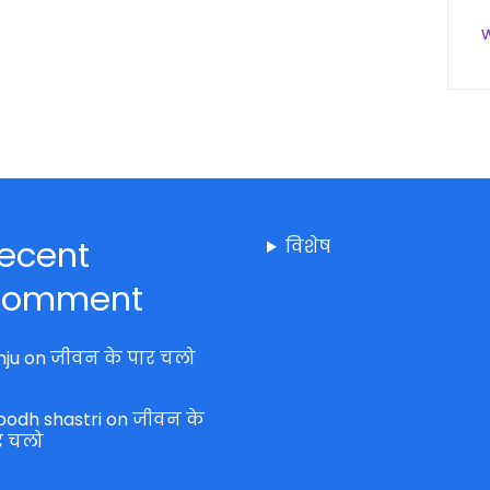
ecent
विशेष
omment
nju
on
जीवन के पार चलो
bodh shastri
on
जीवन के
र चलो