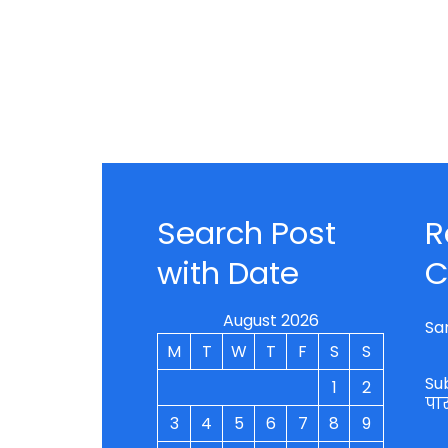
Search Post
R
with Date
C
August 2026
Sa
M
T
W
T
F
S
S
Su
1
2
पा
3
4
5
6
7
8
9