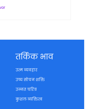
war
तर्किक भाव
उत्म व्यवहार
उच्च सोचन शक्ति
उन्नत चरित्र
कुशल व्यक्तित्व