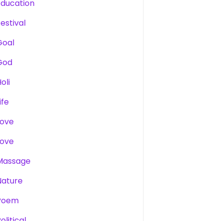
Education
estival
Goal
God
oli
ife
Love
Love
Massage
Nature
Poem
olitical