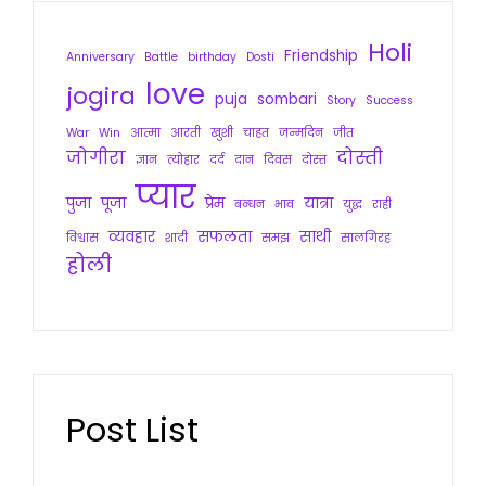
Holi
Friendship
Anniversary
Battle
birthday
Dosti
love
jogira
puja
sombari
Story
Success
War
Win
आत्मा
आरती
खुशी
चाहत
जन्मदिन
जीत
जोगीरा
दोस्ती
ज्ञान
त्योहार
दर्द
दान
दिवस
दोस्त
प्यार
पुजा
पूजा
प्रेम
यात्रा
बन्धन
भाव
युद्ध
राही
व्यवहार
सफलता
साथी
विश्वास
शादी
समझ
सालगिरह
होली
Post List