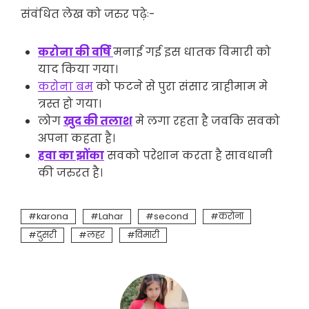
संवंधित लेख को जरुर पढ़ेः-
करोना की वर्षि
मनाई गई इस धातक विमारी को
याद किया गया।
करोना बम
को फटने से पुरा संसार त्राहीमाम मे
त्रस्त हो गया।
लोग
खुद की तलाश
मे लगा रहता है जवकि सवको
अपना कहता है।
हवा का झोंका
सवको परेशान करता है सावधानी
की जरुरत है।
karona
Lahar
second
करोना
दुसरी
लहर
विमारी