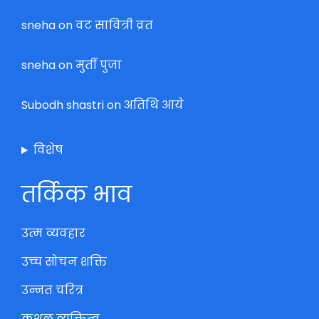
sneha
on
वट सावित्री व्रत
sneha
on
मुर्ती पुजा
Subodh shastri
on
अतिथि आये
विशेष
तर्किक भाव
उत्म व्यवहार
उच्च सोचन शक्ति
उन्नत चरित्र
कुशल व्यक्तित्व