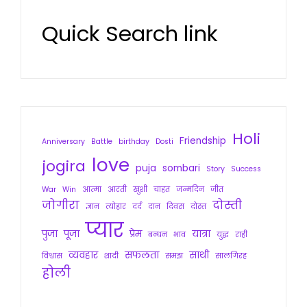
Quick Search link
Holi
Friendship
Anniversary
Battle
birthday
Dosti
love
jogira
puja
sombari
Story
Success
War
Win
आत्मा
आरती
खुशी
चाहत
जन्मदिन
जीत
जोगीरा
दोस्ती
ज्ञान
त्योहार
दर्द
दान
दिवस
दोस्त
प्यार
पुजा
पूजा
प्रेम
यात्रा
बन्धन
भाव
युद्ध
राही
व्यवहार
सफलता
साथी
विश्वास
शादी
समझ
सालगिरह
होली