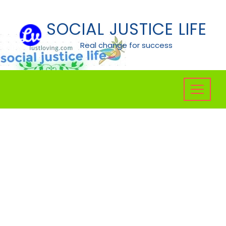
Skip
to
SOCIAL JUSTICE LIFE
content
Real change for success