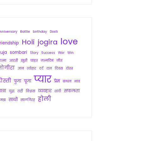
nniversary
Battle
birthday
Dosti
love
Holi
jogira
riendship
uja
sombari
Story
Success
War
Win
त्मा
आरती
खुशी
चाहत
जन्मदिन
जीत
जोगीरा
ज्ञान
त्योहार
दर्द
दान
दिवस
दोस्त
प्यार
ोस्ती
पुजा
पूजा
प्रेम
बन्धन
भाव
ात्रा
व्यवहार
सफलता
युद्ध
राही
विश्वास
शादी
होली
साथी
समझ
सालगिरह