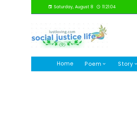
Skip
Saturday, August 8
11:21:05
to
content
Home
Poem
Story