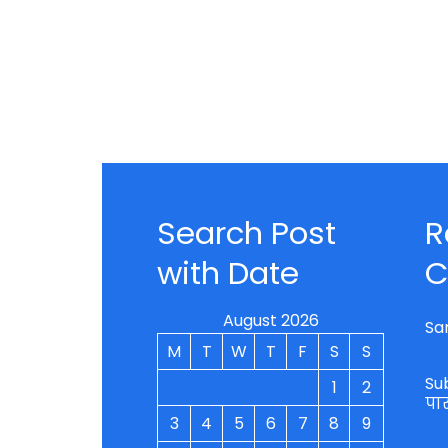
Search Post
R
with Date
C
August 2026
Sa
M
T
W
T
F
S
S
Su
1
2
पा
3
4
5
6
7
8
9