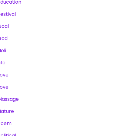
Education
estival
Goal
God
oli
ife
Love
Love
Massage
Nature
Poem
olitical