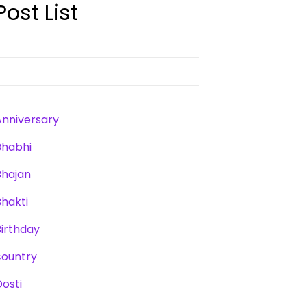
Post List
Anniversary
Bhabhi
Bhajan
Bhakti
Birthday
country
Dosti