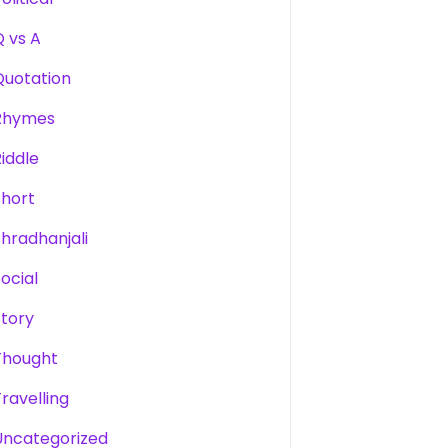
Q vs A
Quotation
Rhymes
Riddle
Short
Shradhanjali
Social
Story
Thought
Travelling
Uncategorized