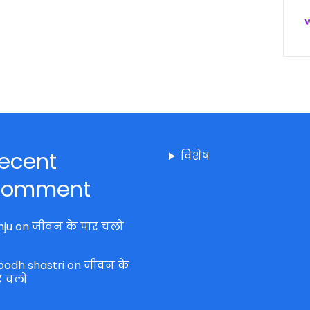
ecent
विशेष
omment
nju
on
जीवन के पार चलो
bodh shastri
on
जीवन के
र चलो