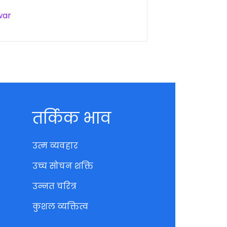
war
तर्किक भाव
उत्म व्यवहार
उच्च सोचन शक्ति
उन्नत चरित्र
कुशल व्यक्तित्व