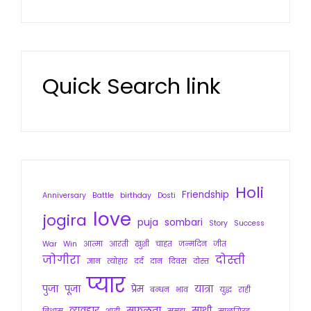
Quick Search link
Holi
Friendship
Anniversary
Battle
birthday
Dosti
love
jogira
puja
sombari
Story
Success
War
Win
आत्मा
आरती
खुशी
चाहत
जन्मदिन
जीत
जोगीरा
दोस्ती
ज्ञान
त्योहार
दर्द
दान
दिवस
दोस्त
प्यार
पुजा
पूजा
प्रेम
यात्रा
बन्धन
भाव
युद्ध
राही
व्यवहार
सफलता
साथी