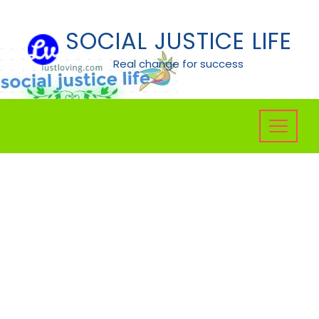
Skip
to
SOCIAL JUSTICE LIFE
content
Real change for success