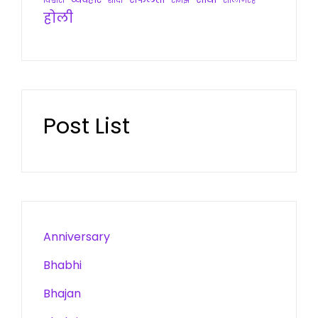
विश्वास
शादी
समझ
सालगिरह
होली
Post List
Anniversary
Bhabhi
Bhajan