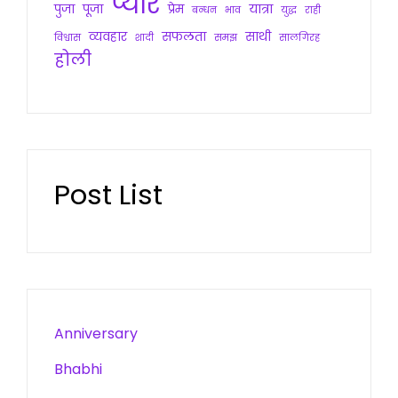
प्यार
पुजा
पूजा
प्रेम
यात्रा
बन्धन
भाव
युद्ध
राही
व्यवहार
सफलता
साथी
विश्वास
शादी
समझ
सालगिरह
होली
Post List
Anniversary
Bhabhi