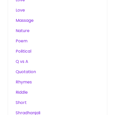
Love
Massage
Nature
Poem
Political
Q vs A
Quotation
Rhymes
Riddle
Short
Shradhanjali