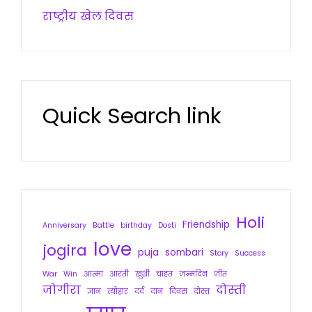
राष्ट्रीय खेल दिवस
Quick Search link
Holi
Friendship
Anniversary
Battle
birthday
Dosti
love
jogira
puja
sombari
Story
Success
War
Win
आत्मा
आरती
खुशी
चाहत
जन्मदिन
जीत
जोगीरा
दोस्ती
ज्ञान
त्योहार
दर्द
दान
दिवस
दोस्त