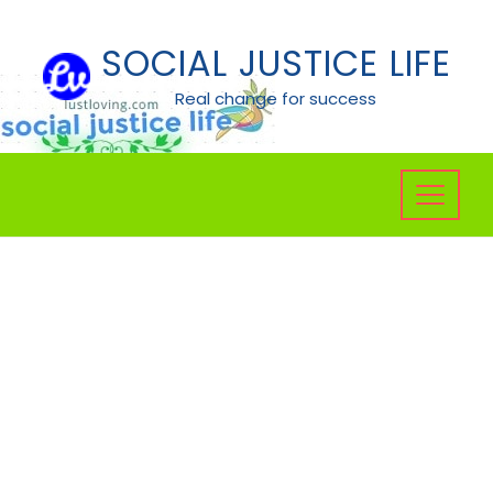
Skip
to
SOCIAL JUSTICE LIFE
content
Real change for success