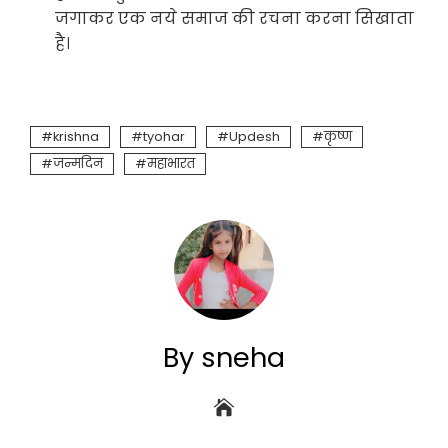
जगाकर एक नये समाज की रचना करना सिखाता
है।
krishna
tyohar
Updesh
कृष्ण
जन्मदिन
महाभारत
By sneha