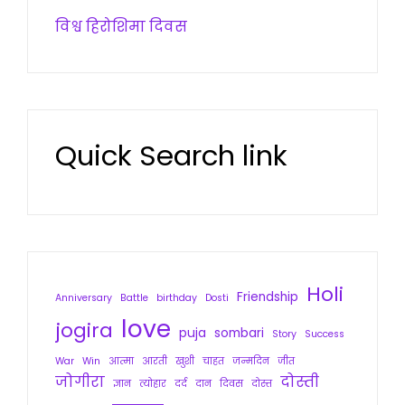
विश्व हिरोशिमा दिवस
Quick Search link
Holi
Friendship
Anniversary
Battle
birthday
Dosti
love
jogira
puja
sombari
Story
Success
War
Win
आत्मा
आरती
खुशी
चाहत
जन्मदिन
जीत
जोगीरा
दोस्ती
ज्ञान
त्योहार
दर्द
दान
दिवस
दोस्त