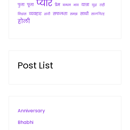
प्यार
पुजा
पूजा
प्रेम
यात्रा
बन्धन
भाव
युद्ध
राही
व्यवहार
सफलता
साथी
विश्वास
शादी
समझ
सालगिरह
होली
Post List
Anniversary
Bhabhi