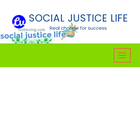
Skip
to
SOCIAL JUSTICE LIFE
content
Real change for success