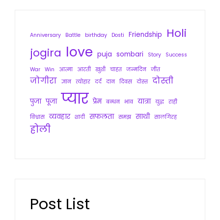
Holi
Friendship
Anniversary
Battle
birthday
Dosti
love
jogira
puja
sombari
Story
Success
War
Win
आत्मा
आरती
खुशी
चाहत
जन्मदिन
जीत
जोगीरा
दोस्ती
ज्ञान
त्योहार
दर्द
दान
दिवस
दोस्त
प्यार
पुजा
पूजा
प्रेम
यात्रा
बन्धन
भाव
युद्ध
राही
व्यवहार
सफलता
साथी
विश्वास
शादी
समझ
सालगिरह
होली
Post List