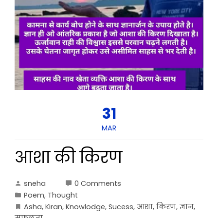
31
MAR
आशा की किरण
sneha
0 Comments
Poem
,
Thought
Asha
,
Kiran
,
Knowlodge
,
Sucess
,
आशा
,
किरण
,
ज्ञान
,