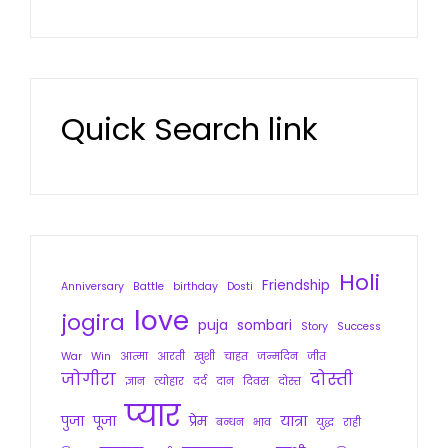
Quick Search link
Holi
Friendship
Anniversary
Battle
birthday
Dosti
love
jogira
puja
sombari
Story
Success
War
Win
आत्मा
आरती
खुशी
चाहत
जन्मदिन
जीत
जोगीरा
दोस्ती
ज्ञान
त्योहार
दर्द
दान
दिवस
दोस्त
प्यार
पुजा
पूजा
प्रेम
यात्रा
बन्धन
भाव
युद्ध
राही