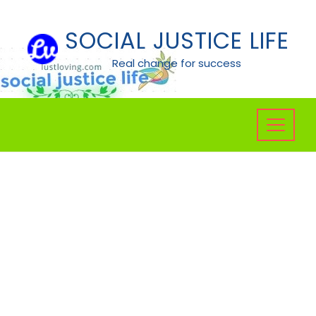
Skip
to
SOCIAL JUSTICE LIFE
content
Real change for success