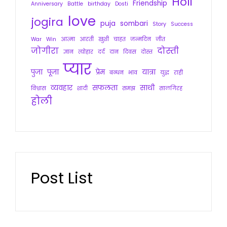
Holi
Friendship
Anniversary
Battle
birthday
Dosti
love
jogira
puja
sombari
Story
Success
War
Win
आत्मा
आरती
खुशी
चाहत
जन्मदिन
जीत
जोगीरा
दोस्ती
ज्ञान
त्योहार
दर्द
दान
दिवस
दोस्त
प्यार
पुजा
पूजा
प्रेम
यात्रा
बन्धन
भाव
युद्ध
राही
व्यवहार
सफलता
साथी
विश्वास
शादी
समझ
सालगिरह
होली
Post List