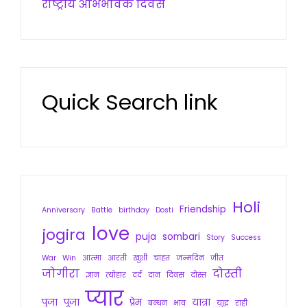
राष्ट्रीय अभिभावक दिवस
Quick Search link
Holi
Friendship
Anniversary
Battle
birthday
Dosti
love
jogira
puja
sombari
Story
Success
War
Win
आत्मा
आरती
खुशी
चाहत
जन्मदिन
जीत
जोगीरा
दोस्ती
ज्ञान
त्योहार
दर्द
दान
दिवस
दोस्त
प्यार
पुजा
पूजा
प्रेम
यात्रा
बन्धन
भाव
युद्ध
राही