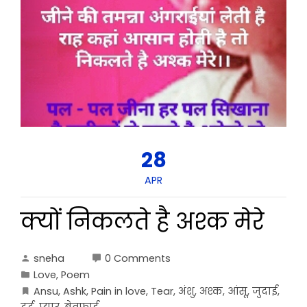
28
APR
क्यों निकलते है अश्क मेरे
sneha
0 Comments
Love
,
Poem
Ansu
,
Ashk
,
Pain in love
,
Tear
,
अंशु
,
अश्क
,
आंसू
,
जुदाई
,