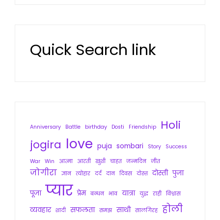
Quick Search link
Holi
Anniversary
Battle
birthday
Dosti
Friendship
love
jogira
puja
sombari
Story
Success
War
Win
आत्मा
आरती
खुशी
चाहत
जन्मदिन
जीत
जोगीरा
दोस्ती
पुजा
ज्ञान
त्योहार
दर्द
दान
दिवस
दोस्त
प्यार
पूजा
प्रेम
यात्रा
बन्धन
भाव
युद्ध
राही
विश्वास
होली
व्यवहार
सफलता
साथी
शादी
समझ
सालगिरह