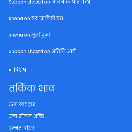
Subodh shastri
on
जीवन के पार चलो
sneha
on
वट सावित्री व्रत
sneha
on
मुर्ती पुजा
Subodh shastri
on
अतिथि आये
विशेष
तर्किक भाव
उत्म व्यवहार
उच्च सोचन शक्ति
उन्नत चरित्र