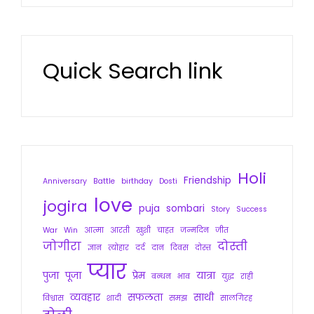
Quick Search link
Holi
Friendship
Anniversary
Battle
birthday
Dosti
love
jogira
puja
sombari
Story
Success
War
Win
आत्मा
आरती
खुशी
चाहत
जन्मदिन
जीत
जोगीरा
दोस्ती
ज्ञान
त्योहार
दर्द
दान
दिवस
दोस्त
प्यार
पुजा
पूजा
प्रेम
यात्रा
बन्धन
भाव
युद्ध
राही
व्यवहार
सफलता
साथी
विश्वास
शादी
समझ
सालगिरह