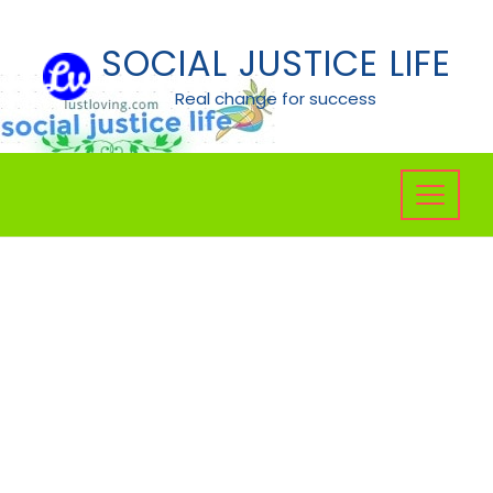
Skip
to
SOCIAL JUSTICE LIFE
content
Real change for success