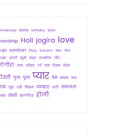
nniversary
Battle
birthday
Dosti
love
Holi
jogira
riendship
uja
sombari
Story
Success
War
Win
त्मा
आरती
खुशी
चाहत
जन्मदिन
जीत
जोगीरा
ज्ञान
त्योहार
दर्द
दान
दिवस
दोस्त
प्यार
ोस्ती
पुजा
पूजा
प्रेम
बन्धन
भाव
ात्रा
व्यवहार
सफलता
युद्ध
राही
विश्वास
शादी
होली
साथी
समझ
सालगिरह