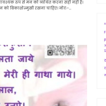
नावश्यक रुप से मन को व्यथित करना सही नही है।
न को बिकाशोन्मुखी रखना चाहिए। नोटः-…
A
F
p
आ
द
य