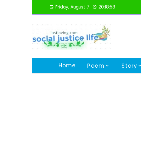
Skip
Friday, August 7
20:18:59
to
content
Home
Poem
Story