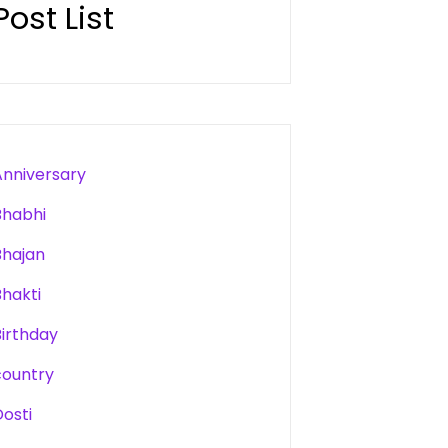
Post List
Anniversary
Bhabhi
Bhajan
Bhakti
Birthday
country
Dosti