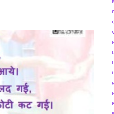
F
H
L
P