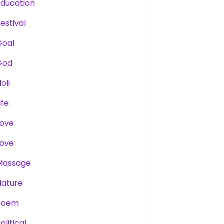
Education
estival
Goal
God
oli
ife
Love
Love
Massage
Nature
Poem
olitical