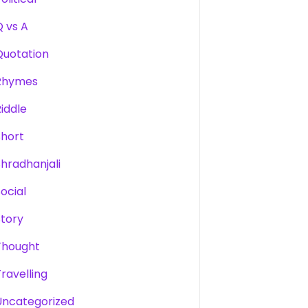
Q vs A
Quotation
Rhymes
Riddle
Short
Shradhanjali
Social
Story
Thought
Travelling
Uncategorized