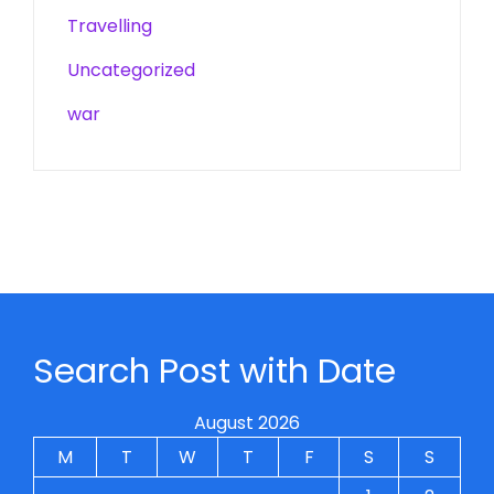
Travelling
Uncategorized
war
Search Post with Date
August 2026
M
T
W
T
F
S
S