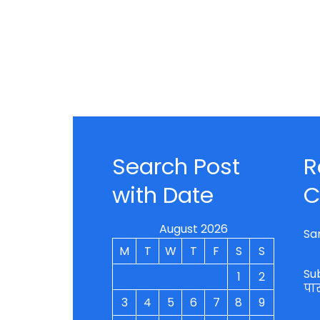
Search Post
R
with Date
C
August 2026
Sa
M
T
W
T
F
S
S
Su
1
2
पा
3
4
5
6
7
8
9