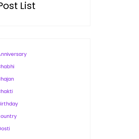
Post List
Anniversary
Bhabhi
Bhajan
Bhakti
Birthday
country
Dosti