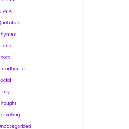
Q vs A
Quotation
Rhymes
Riddle
Short
Shradhanjali
Social
Story
Thought
Travelling
Uncategorized