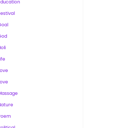
Education
estival
Goal
God
oli
ife
Love
Love
Massage
Nature
Poem
olitical