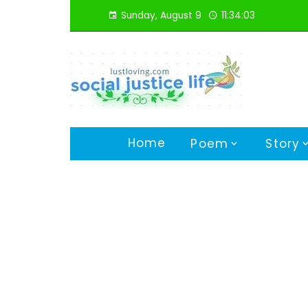
Skip
Sunday, August 9
11:34:04
to
content
Home
Poem
Story