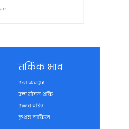
war
तर्किक भाव
उत्म व्यवहार
उच्च सोचन शक्ति
उन्नत चरित्र
कुशल व्यक्तित्व