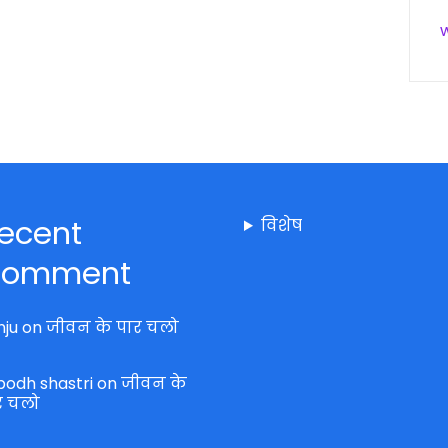
ecent
विशेष
omment
nju
on
जीवन के पार चलो
bodh shastri
on
जीवन के
र चलो