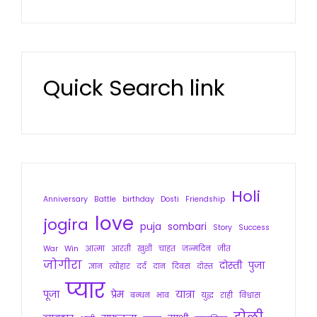
Quick Search link
Holi
Anniversary
Battle
birthday
Dosti
Friendship
love
jogira
puja
sombari
Story
Success
War
Win
आत्मा
आरती
खुशी
चाहत
जन्मदिन
जीत
जोगीरा
दोस्ती
पुजा
ज्ञान
त्योहार
दर्द
दान
दिवस
दोस्त
प्यार
पूजा
प्रेम
यात्रा
बन्धन
भाव
युद्ध
राही
विश्वास