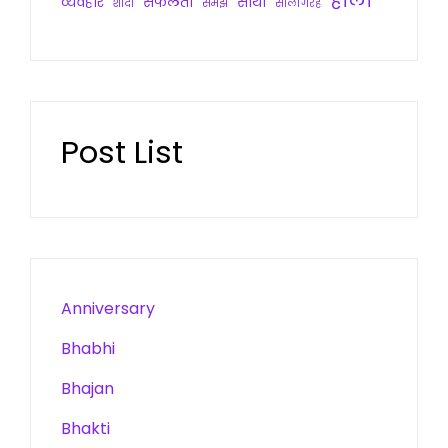
होली
व्यवहार
सफलता
साथी
शादी
समझ
सालगिरह
Post List
Anniversary
Bhabhi
Bhajan
Bhakti