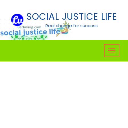
Skip
to
SOCIAL JUSTICE LIFE
content
Real change for success