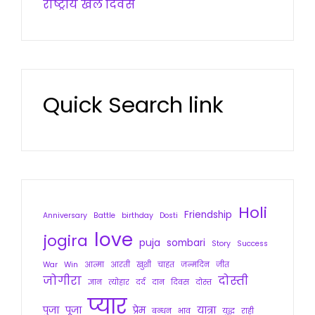
राष्ट्रीय खेल दिवस
Quick Search link
Holi
Friendship
Anniversary
Battle
birthday
Dosti
love
jogira
puja
sombari
Story
Success
War
Win
आत्मा
आरती
खुशी
चाहत
जन्मदिन
जीत
जोगीरा
दोस्ती
ज्ञान
त्योहार
दर्द
दान
दिवस
दोस्त
प्यार
पुजा
पूजा
प्रेम
यात्रा
बन्धन
भाव
युद्ध
राही