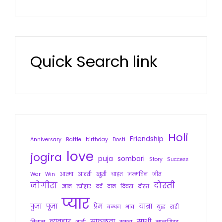
Quick Search link
Holi
Friendship
Anniversary
Battle
birthday
Dosti
love
jogira
puja
sombari
Story
Success
War
Win
आत्मा
आरती
खुशी
चाहत
जन्मदिन
जीत
जोगीरा
दोस्ती
ज्ञान
त्योहार
दर्द
दान
दिवस
दोस्त
प्यार
पुजा
पूजा
प्रेम
यात्रा
बन्धन
भाव
युद्ध
राही
व्यवहार
सफलता
साथी