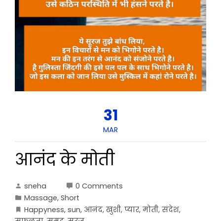
31
MAR
आनंद के मोती
sneha
0 Comments
Massage
,
Short
Happyness
,
sun
,
आनंद
,
खुशी
,
प्यार
,
मोती
,
संदेश
,