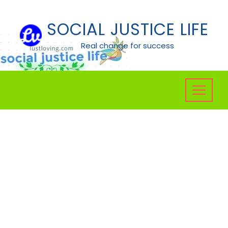
Skip
to
SOCIAL JUSTICE LIFE
content
Real change for success