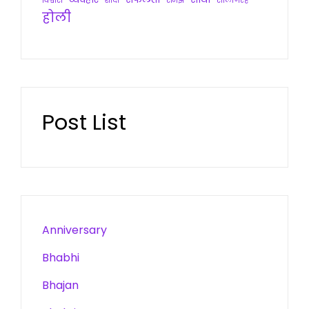
विश्वास
शादी
समझ
सालगिरह
होली
Post List
Anniversary
Bhabhi
Bhajan