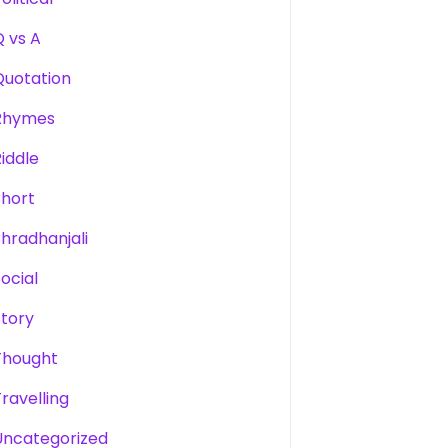
Q vs A
Quotation
Rhymes
Riddle
Short
Shradhanjali
Social
Story
Thought
Travelling
Uncategorized