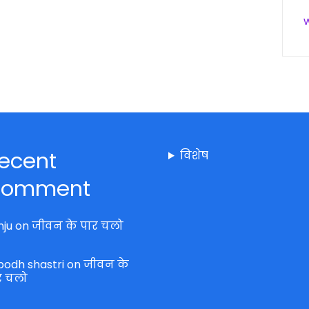
ecent
विशेष
omment
nju
on
जीवन के पार चलो
bodh shastri
on
जीवन के
र चलो