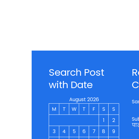
Search Post
R
with Date
C
August 2026
Sa
M
T
W
T
F
S
S
Su
1
2
पा
3
4
5
6
7
8
9