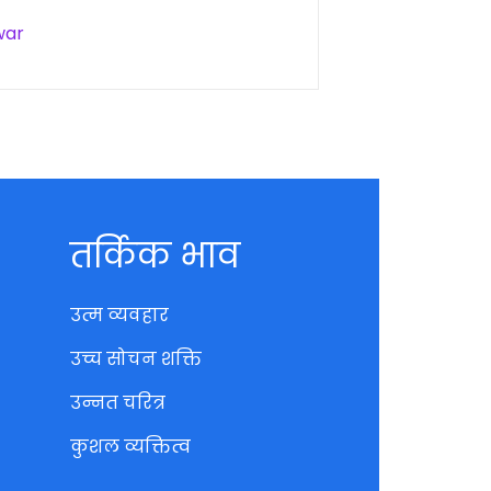
war
तर्किक भाव
उत्म व्यवहार
उच्च सोचन शक्ति
उन्नत चरित्र
कुशल व्यक्तित्व