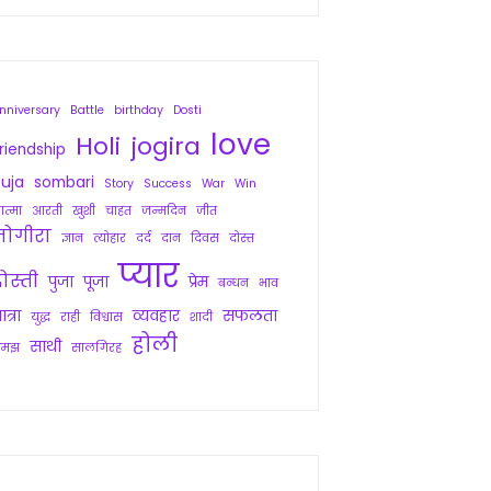
nniversary
Battle
birthday
Dosti
love
Holi
jogira
riendship
uja
sombari
Story
Success
War
Win
त्मा
आरती
खुशी
चाहत
जन्मदिन
जीत
जोगीरा
ज्ञान
त्योहार
दर्द
दान
दिवस
दोस्त
प्यार
ोस्ती
पुजा
पूजा
प्रेम
बन्धन
भाव
ात्रा
व्यवहार
सफलता
युद्ध
राही
विश्वास
शादी
होली
साथी
समझ
सालगिरह