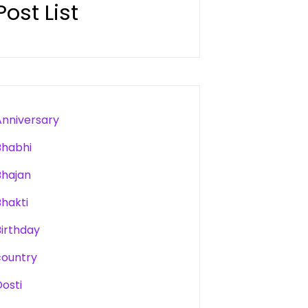
Post List
Anniversary
Bhabhi
Bhajan
Bhakti
Birthday
country
Dosti