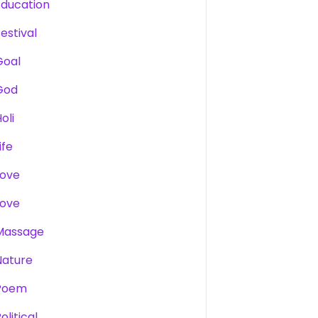
Education
estival
Goal
God
oli
ife
Love
Love
Massage
Nature
Poem
olitical