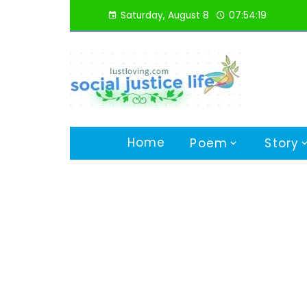
Skip
Saturday, August 8
07:54:20
to
content
Home
Poem
Story