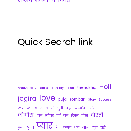
राष्ट्रीय अभिभावक दिवस
Quick Search link
Holi
Friendship
Anniversary
Battle
birthday
Dosti
love
jogira
puja
sombari
Story
Success
War
Win
आत्मा
आरती
खुशी
चाहत
जन्मदिन
जीत
जोगीरा
दोस्ती
ज्ञान
त्योहार
दर्द
दान
दिवस
दोस्त
प्यार
पुजा
पूजा
प्रेम
यात्रा
बन्धन
भाव
युद्ध
राही