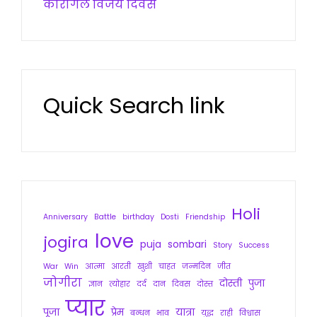
कारगिल विजय दिवस
Quick Search link
Holi
Anniversary
Battle
birthday
Dosti
Friendship
love
jogira
puja
sombari
Story
Success
War
Win
आत्मा
आरती
खुशी
चाहत
जन्मदिन
जीत
जोगीरा
दोस्ती
पुजा
ज्ञान
त्योहार
दर्द
दान
दिवस
दोस्त
प्यार
पूजा
प्रेम
यात्रा
बन्धन
भाव
युद्ध
राही
विश्वास