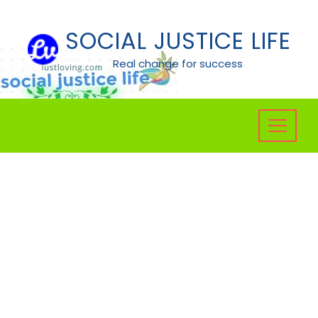
Skip
to
SOCIAL JUSTICE LIFE
content
Real change for success