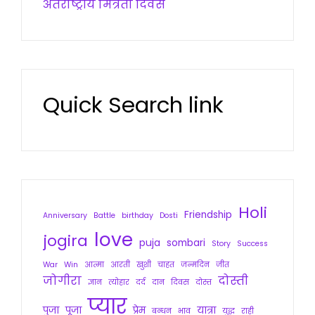
अंतर्राष्ट्रीय मित्रता दिवस
Quick Search link
Holi
Friendship
Anniversary
Battle
birthday
Dosti
love
jogira
puja
sombari
Story
Success
War
Win
आत्मा
आरती
खुशी
चाहत
जन्मदिन
जीत
जोगीरा
दोस्ती
ज्ञान
त्योहार
दर्द
दान
दिवस
दोस्त
प्यार
पुजा
पूजा
प्रेम
यात्रा
बन्धन
भाव
युद्ध
राही