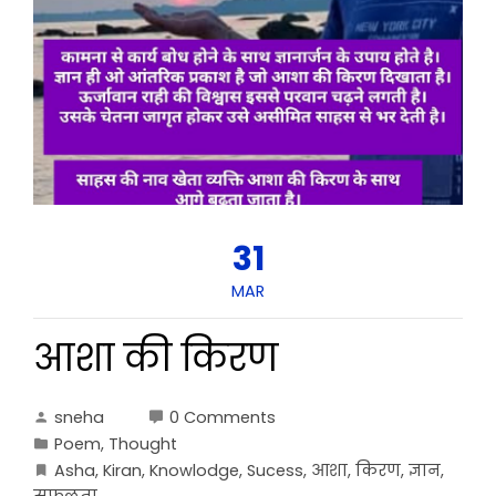
31
MAR
आशा की किरण
sneha
0 Comments
Poem
,
Thought
Asha
,
Kiran
,
Knowlodge
,
Sucess
,
आशा
,
किरण
,
ज्ञान
,