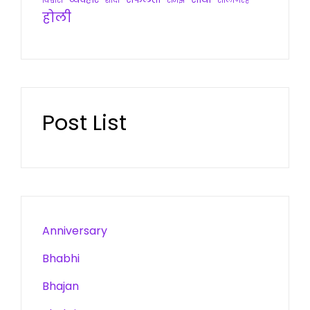
विश्वास
शादी
समझ
सालगिरह
होली
Post List
Anniversary
Bhabhi
Bhajan