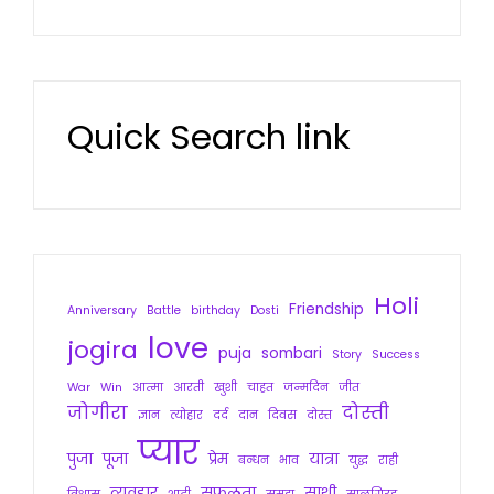
Quick Search link
Holi
Friendship
Anniversary
Battle
birthday
Dosti
love
jogira
puja
sombari
Story
Success
War
Win
आत्मा
आरती
खुशी
चाहत
जन्मदिन
जीत
जोगीरा
दोस्ती
ज्ञान
त्योहार
दर्द
दान
दिवस
दोस्त
प्यार
पुजा
पूजा
प्रेम
यात्रा
बन्धन
भाव
युद्ध
राही
व्यवहार
सफलता
साथी