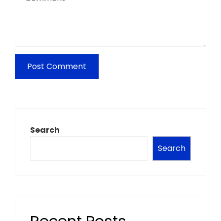
Search
Search
Recent Posts