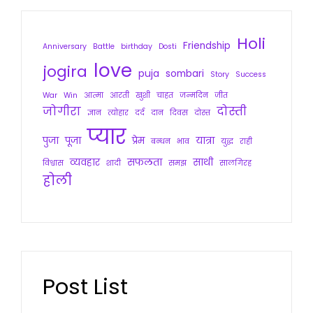
Holi
Friendship
Anniversary
Battle
birthday
Dosti
love
jogira
puja
sombari
Story
Success
War
Win
आत्मा
आरती
खुशी
चाहत
जन्मदिन
जीत
जोगीरा
दोस्ती
ज्ञान
त्योहार
दर्द
दान
दिवस
दोस्त
प्यार
पुजा
पूजा
प्रेम
यात्रा
बन्धन
भाव
युद्ध
राही
व्यवहार
सफलता
साथी
विश्वास
शादी
समझ
सालगिरह
होली
Post List