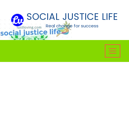
Skip
to
SOCIAL JUSTICE LIFE
content
Real change for success