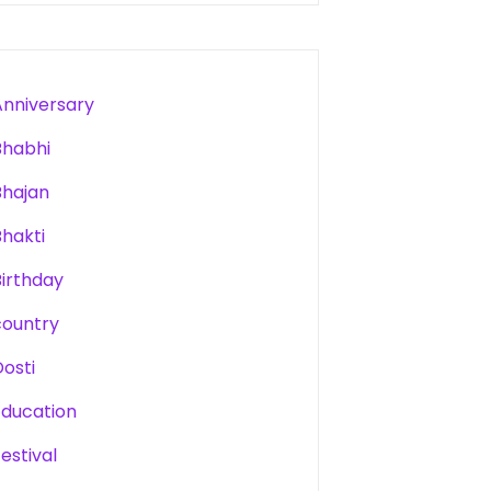
Anniversary
Bhabhi
Bhajan
Bhakti
Birthday
country
Dosti
Education
estival