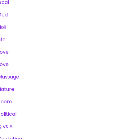
Goal
God
oli
ife
Love
Love
Massage
Nature
Poem
olitical
Q vs A
Quotation