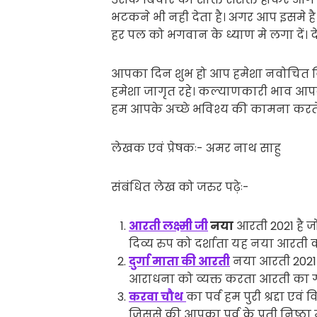
भटकने भी नही देता है। अगर आप इसमे ह
हर पल को भगवान के ध्याण मे लगा दें।
आपका दिन शुभ हो आप हमेशा नवोचित वि
हमेशा जागृत रहे। कल्याणकारी भाव आपके
हम आपके अच्छे भविश्य की कामना करते 
लेखक एवं प्रेषकः- अमर नाथ साहु
संबंधित लेख को जरुर पढ़ेः-
आरती लक्ष्मी जी
नया
आरती 2021 है जो 
दिव्य रुप को दर्शाता यह नया आरती क
दुर्गा माता की आरती
नया आरती 2021 
आराधना को व्यक्त करता आरती का ग
करवा चौथ
का पर्व हम पुरी श्रद्दा एव
जिससे की आपका पर्व के प्रती निष्ठा म