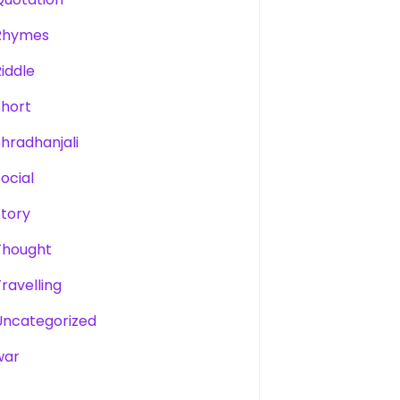
Rhymes
Riddle
Short
Shradhanjali
Social
Story
Thought
Travelling
Uncategorized
war