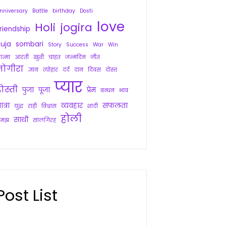
nniversary
Battle
birthday
Dosti
love
Holi
jogira
riendship
uja
sombari
Story
Success
War
Win
त्मा
आरती
खुशी
चाहत
जन्मदिन
जीत
जोगीरा
ज्ञान
त्योहार
दर्द
दान
दिवस
दोस्त
प्यार
ोस्ती
पुजा
पूजा
प्रेम
बन्धन
भाव
ात्रा
व्यवहार
सफलता
युद्ध
राही
विश्वास
शादी
होली
साथी
समझ
सालगिरह
Post List