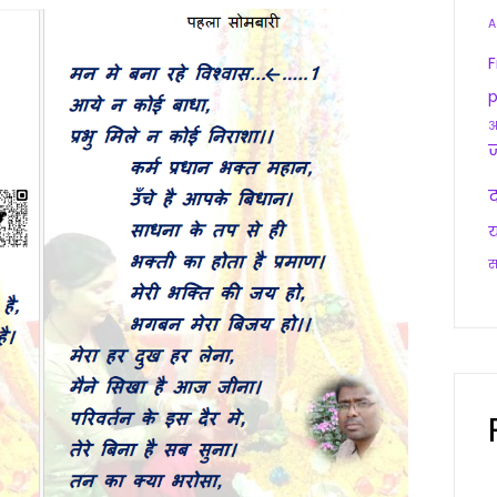
A
F
p
आ
द
य