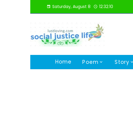
Skip
Saturday, August 8
12:32:11
to
content
Home
Poem
Story