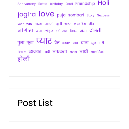
Holi
Friendship
Anniversary
Battle
birthday
Dosti
love
jogira
puja
sombari
Story
Success
War
Win
आत्मा
आरती
खुशी
चाहत
जन्मदिन
जीत
जोगीरा
दोस्ती
ज्ञान
त्योहार
दर्द
दान
दिवस
दोस्त
प्यार
पुजा
पूजा
प्रेम
यात्रा
बन्धन
भाव
युद्ध
राही
व्यवहार
सफलता
साथी
विश्वास
शादी
समझ
सालगिरह
होली
Post List