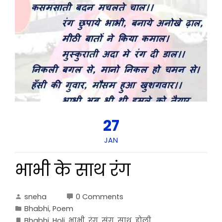
27
JAN
भाभी के साथ रंग
sneha
0 Comments
Bhabhi
,
Poem
Bhabhi
,
Holi
,
भाभी
,
रंग
,
संग
,
साथ
,
होली