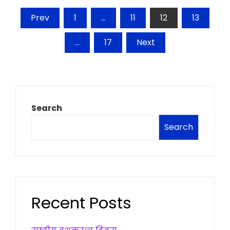
Posts
Prev
1
…
11
12
13
pagination
…
17
Next
Search
Search
Recent Posts