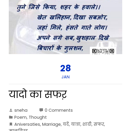
28
JAN
यादो का सफऱ
sneha
0 Comments
Poem
,
Thought
Aniversaties
,
Marriage
,
यदें
,
यात्रा
,
शादी
,
सफर
,