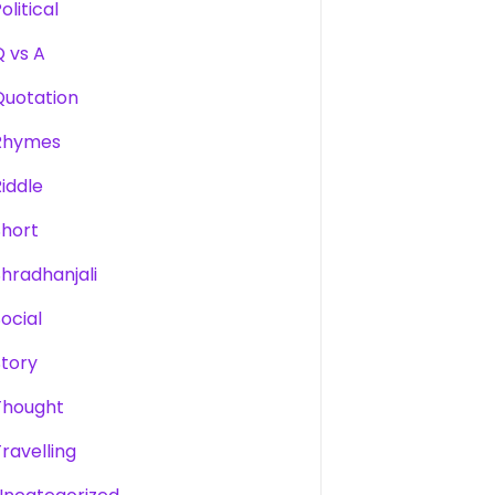
olitical
Q vs A
Quotation
Rhymes
Riddle
Short
Shradhanjali
Social
Story
Thought
Travelling