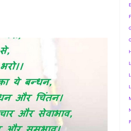
F
H
L