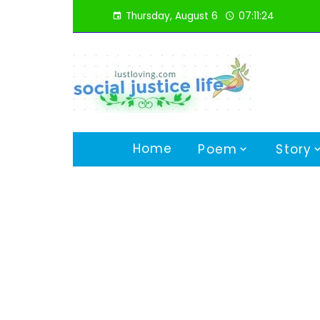
Skip
Thursday, August 6
07:11:25
to
content
Home
Poem
Story