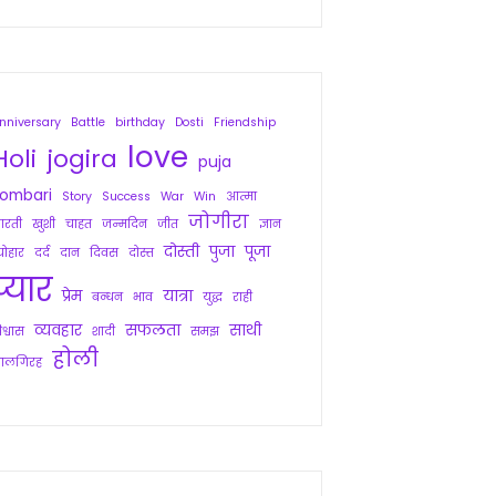
nniversary
Battle
birthday
Dosti
Friendship
love
Holi
jogira
puja
sombari
Story
Success
War
Win
आत्मा
जोगीरा
रती
खुशी
चाहत
जन्मदिन
जीत
ज्ञान
दोस्ती
पुजा
पूजा
्योहार
दर्द
दान
दिवस
दोस्त
प्यार
प्रेम
यात्रा
बन्धन
भाव
युद्ध
राही
व्यवहार
सफलता
साथी
िश्वास
शादी
समझ
होली
ालगिरह