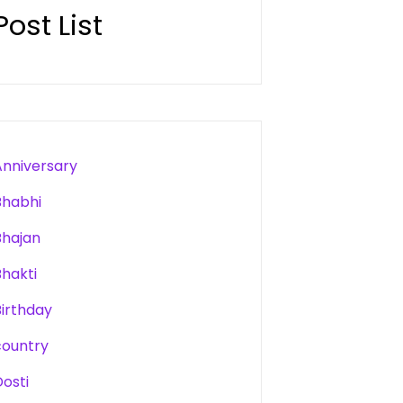
Post List
Anniversary
Bhabhi
Bhajan
Bhakti
Birthday
country
Dosti