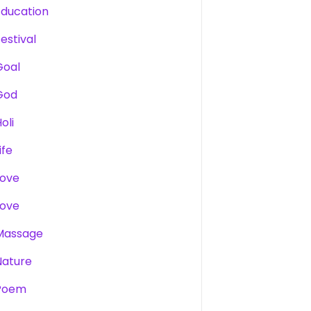
Education
estival
Goal
God
oli
ife
Love
Love
Massage
Nature
Poem