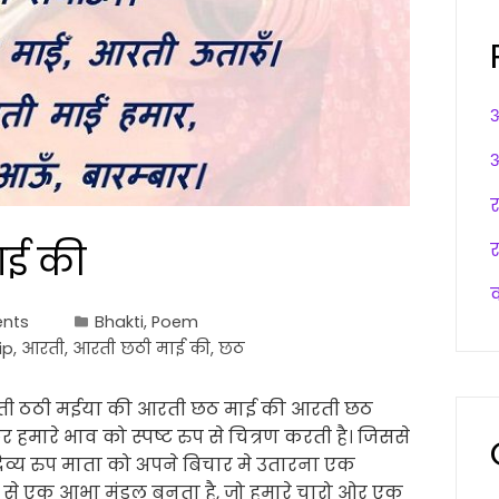
अ
अ
र
ाई की
nts
Bhakti
,
Poem
ip
,
आरती
,
आरती छठी माई की
,
छठ
ती ठठी मईया की आरती छठ माई की आरती छठ
ारे भाव को स्पष्ट रुप से चित्रण करती है। जिससे
 दिव्य रुप माता को अपने बिचार मे उतारना एक
ति से एक आभा मंडल बनता है, जो हमारे चारो ओर एक