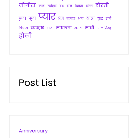
जोगीरा
दोस्ती
ज्ञान
त्योहार
दर्द
दान
दिवस
दोस्त
प्यार
पुजा
पूजा
प्रेम
यात्रा
बन्धन
भाव
युद्ध
राही
व्यवहार
सफलता
साथी
विश्वास
शादी
समझ
सालगिरह
होली
Post List
Anniversary