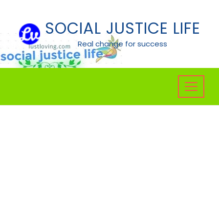
Skip
to
SOCIAL JUSTICE LIFE
content
Real change for success