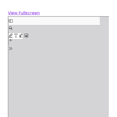
View Fullscreen
Skip
to
PDF
content