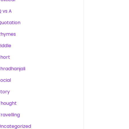
Q vs A
Quotation
Rhymes
Riddle
Short
Shradhanjali
Social
Story
Thought
Travelling
Uncategorized