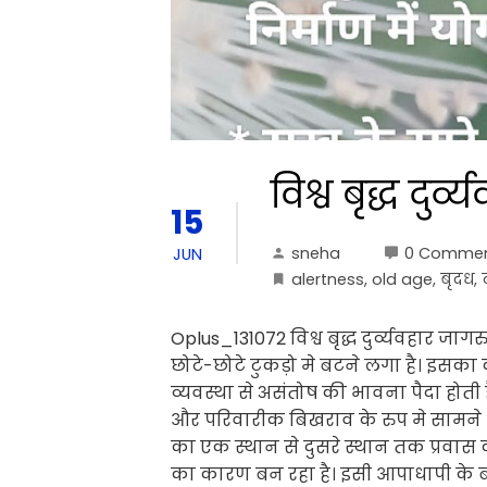
विश्व बृद्ध दु
15
sneha
0 Comme
JUN
alertness
,
old age
,
बृदध
,
Oplus_131072 विश्व बृद्ध दुर्व्यवहार ज
छोटे-छोटे टुकड़ो मे बटने लगा है। इ
व्यवस्था से असंतोष की भावना पैदा होत
और परिवारीक बिखराव के रुप मे सामने आत
का एक स्थान से दुसरे स्थान तक प्रवा
का कारण बन रहा है। इसी आपाधापी के बीच