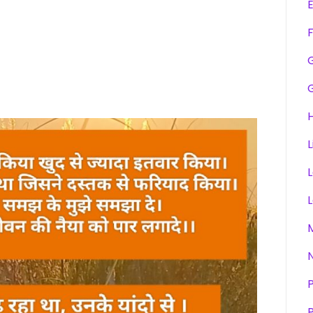
F
H
L
P