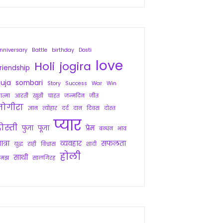
nniversary
Battle
birthday
Dosti
love
Holi
jogira
riendship
uja
sombari
Story
Success
War
Win
त्मा
आरती
खुशी
चाहत
जन्मदिन
जीत
जोगीरा
ज्ञान
त्योहार
दर्द
दान
दिवस
दोस्त
प्यार
ोस्ती
पुजा
पूजा
प्रेम
बन्धन
भाव
ात्रा
व्यवहार
सफलता
युद्ध
राही
विश्वास
शादी
होली
साथी
समझ
सालगिरह