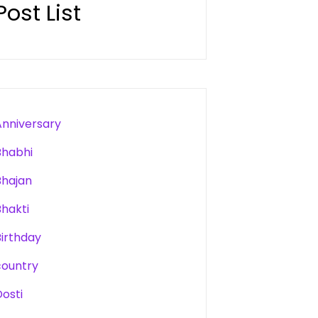
Post List
Anniversary
Bhabhi
Bhajan
Bhakti
Birthday
country
Dosti