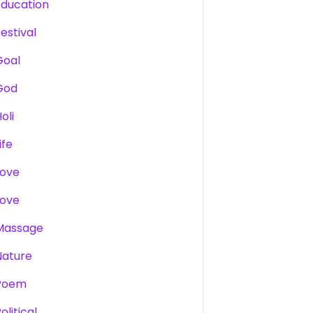
Education
estival
Goal
God
oli
ife
Love
Love
Massage
Nature
Poem
olitical