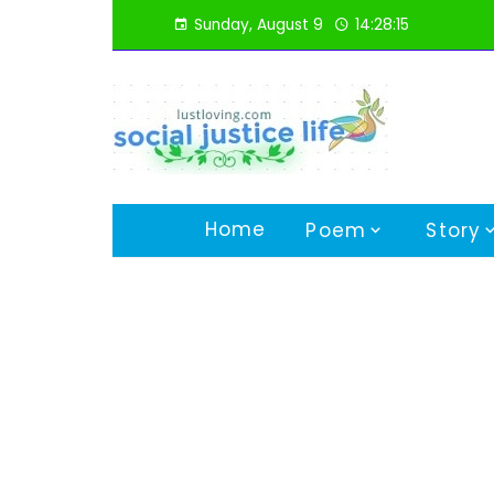
Skip
Sunday, August 9
14:28:16
to
content
Home
Poem
Story