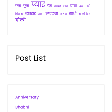
प्यार
पुजा
पूजा
प्रेम
यात्रा
बन्धन
भाव
युद्ध
राही
व्यवहार
सफलता
साथी
विश्वास
शादी
समझ
सालगिरह
होली
Post List
Anniversary
Bhabhi