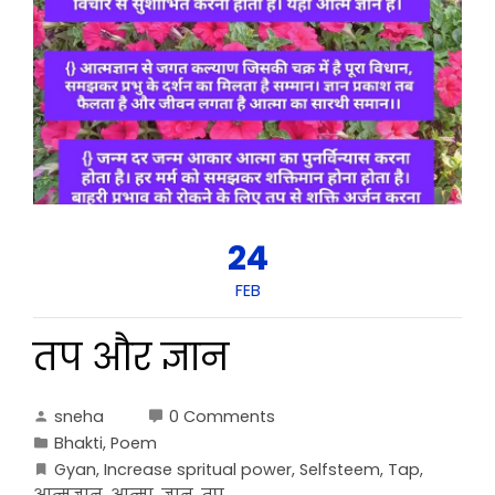
24
FEB
तप और ज्ञान
sneha
0 Comments
Bhakti
,
Poem
Gyan
,
Increase spritual power
,
Selfsteem
,
Tap
,