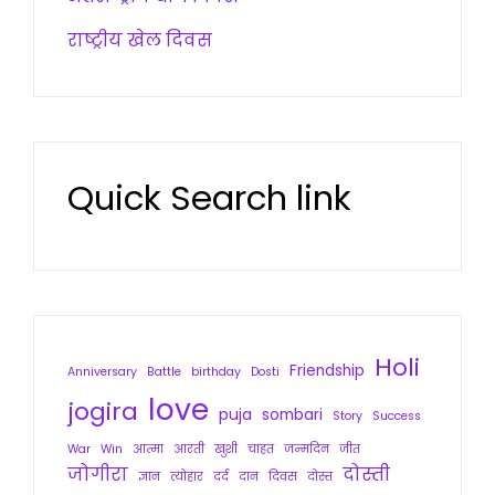
राष्ट्रीय खेल दिवस
Quick Search link
Holi
Friendship
Anniversary
Battle
birthday
Dosti
love
jogira
puja
sombari
Story
Success
War
Win
आत्मा
आरती
खुशी
चाहत
जन्मदिन
जीत
जोगीरा
दोस्ती
ज्ञान
त्योहार
दर्द
दान
दिवस
दोस्त