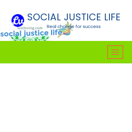
Skip
to
SOCIAL JUSTICE LIFE
content
Real change for success