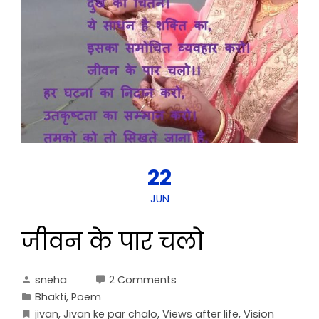
22
JUN
जीवन के पार चलो
sneha
2 Comments
Bhakti
,
Poem
jivan
,
Jivan ke par chalo
,
Views after life
,
Vision