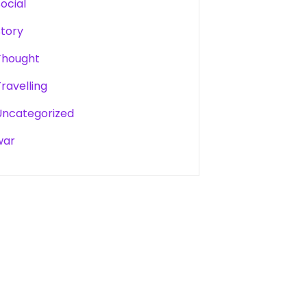
Social
Story
Thought
Travelling
Uncategorized
war