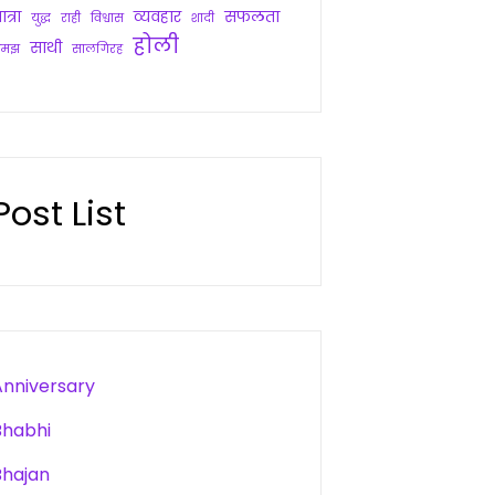
ात्रा
व्यवहार
सफलता
युद्ध
राही
विश्वास
शादी
होली
साथी
समझ
सालगिरह
Post List
Anniversary
Bhabhi
Bhajan