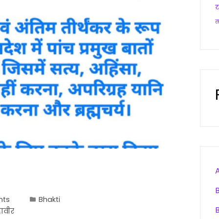
य
nts
Bhakti
ावीर