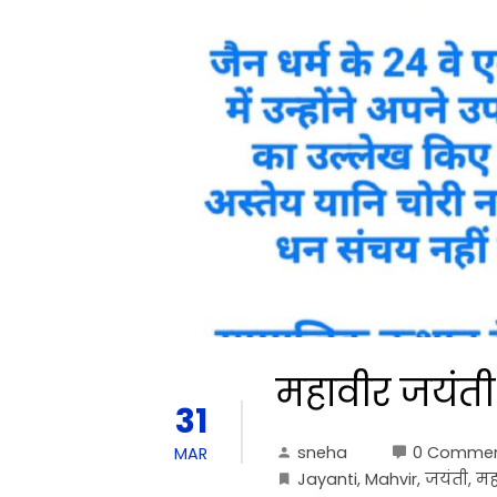
महावीर जयंती
31
sneha
0 Comme
MAR
Jayanti
,
Mahvir
,
जयंती
,
मह