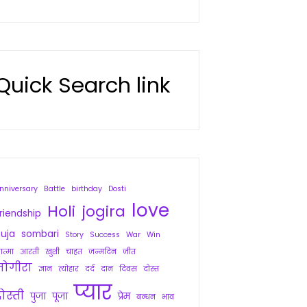
Quick Search link
nniversary
Battle
birthday
Dosti
love
Holi
jogira
riendship
uja
sombari
Story
Success
War
Win
त्मा
आरती
खुशी
चाहत
जन्मदिन
जीत
जोगीरा
ज्ञान
त्योहार
दर्द
दान
दिवस
दोस्त
प्यार
ोस्ती
पुजा
पूजा
प्रेम
बन्धन
भाव