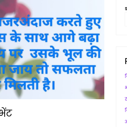
ेंट
अ