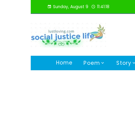
Skip
Sunday, August 9
11:41:19
to
content
Home
Poem
Story