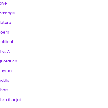
Love
Massage
Nature
Poem
olitical
Q vs A
Quotation
Rhymes
Riddle
Short
Shradhanjali