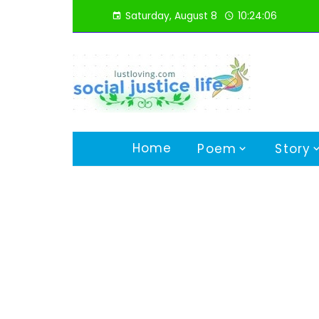
Skip
Saturday, August 8
10:24:07
to
content
Home
Poem
Story