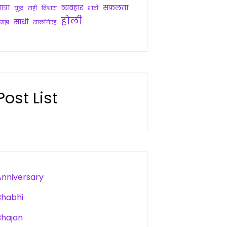
ात्रा
व्यवहार
सफलता
युद्ध
राही
विश्वास
शादी
होली
साथी
समझ
सालगिरह
Post List
Anniversary
Bhabhi
Bhajan