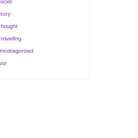
Social
Story
Thought
Travelling
Uncategorized
war