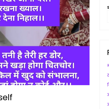
elf
अ
अ