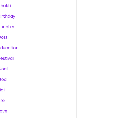
Bhakti
Birthday
country
Dosti
Education
estival
Goal
God
oli
ife
Love