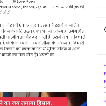
ts
Love
,
Poem
aheli ki shadi
,
thitholi
,
खुद को संभाल
,
प्यार की झपकी
,
 ठीठोली
वन में शादी एक अनोखा उत्सव है इसमें मानसिक
ीवन के प्रति उत्साह का अपना अलग ही उमंग होता
 प्रती आत्मीयता और बढ़ जाती है। उसमें नवीन बिचारों
है लेकिन अपने - अपने सीमा के अधिन ही बिचारो
क बिचार को व्यक्त करता ये युक्ति जीवन मे आने
ित करने का एक योग है। अपनो के…
A
F
p
आ
द