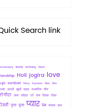
Quick Search link
nniversary
Battle
birthday
Dosti
love
Holi
jogira
riendship
uja
sombari
Story
Success
War
Win
त्मा
आरती
खुशी
चाहत
जन्मदिन
जीत
जोगीरा
ज्ञान
त्योहार
दर्द
दान
दिवस
दोस्त
प्यार
ोस्ती
पुजा
पूजा
प्रेम
बन्धन
भाव