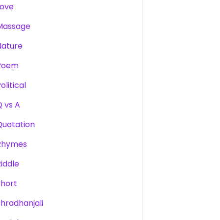
Love
Massage
Nature
Poem
olitical
Q vs A
Quotation
Rhymes
Riddle
Short
Shradhanjali