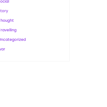
Social
Story
Thought
Travelling
Uncategorized
war