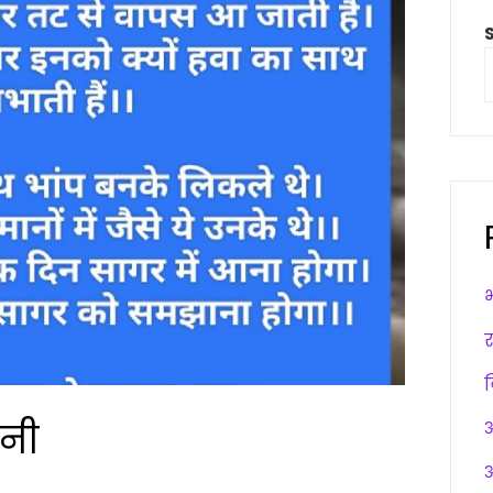
ानी
अ
अ