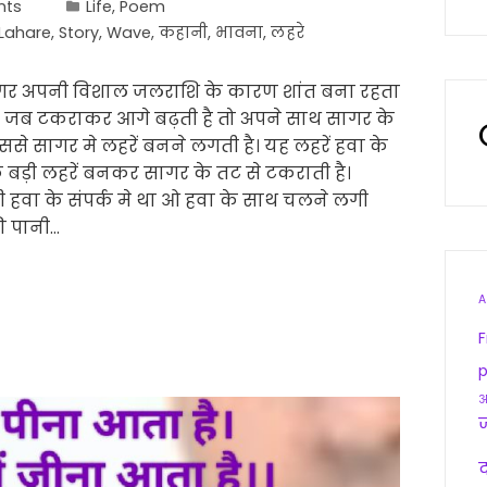
nts
Life
,
Poem
Lahare
,
Story
,
Wave
,
कहानी
,
भावना
,
लहरे
ागर अपनी विशाल जलराशि के कारण शांत बना रहता
े जब टकराकर आगे बढ़ती है तो अपने साथ सागर के
से सागर मे लहरें बनने लगती है। यह लहरें हवा के
क बड़ी लहरें बनकर सागर के तट से टकराती है।
हवा के संपर्क मे था ओ हवा के साथ चलने लगी
ी पानी…
A
F
p
आ
द