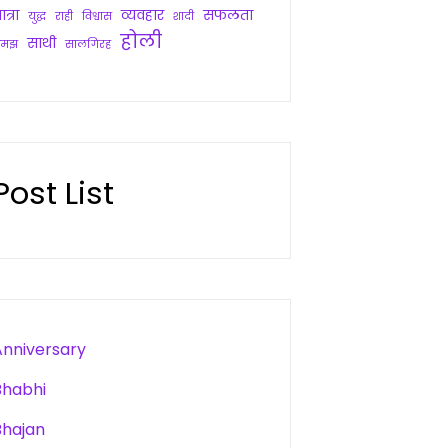
ात्रा
व्यवहार
सफलता
युद्ध
राही
विश्वास
शादी
होली
साथी
समझ
सालगिरह
Post List
Anniversary
Bhabhi
Bhajan