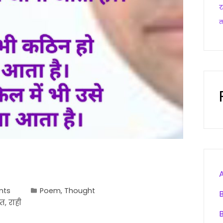
य
nts
Poem
,
Thought
ीत
,
राही