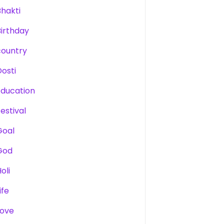
Bhakti
Birthday
country
Dosti
Education
estival
Goal
God
oli
ife
Love