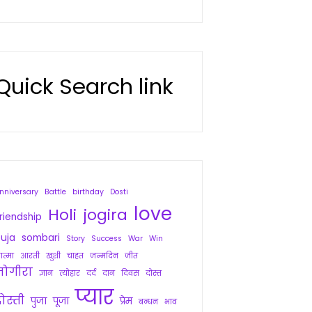
Quick Search link
nniversary
Battle
birthday
Dosti
love
Holi
jogira
riendship
uja
sombari
Story
Success
War
Win
त्मा
आरती
खुशी
चाहत
जन्मदिन
जीत
जोगीरा
ज्ञान
त्योहार
दर्द
दान
दिवस
दोस्त
प्यार
ोस्ती
पुजा
पूजा
प्रेम
बन्धन
भाव