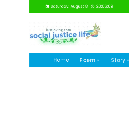
Skip
Saturday, August 8
20:06:10
to
content
Home
Poem
Story