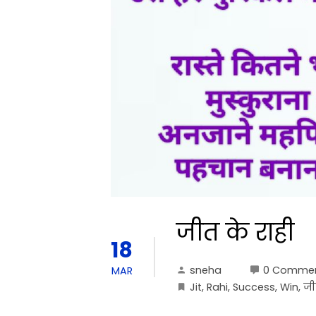
जीत के राही
18
sneha
0 Comme
MAR
Jit
,
Rahi
,
Success
,
Win
,
ज