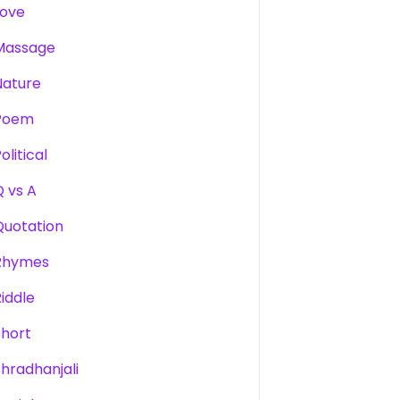
Love
Massage
Nature
Poem
olitical
Q vs A
Quotation
Rhymes
Riddle
Short
Shradhanjali