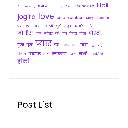
Holi
Friendship
Anniversary
Battle
birthday
Dosti
love
jogira
puja
sombari
Story
Success
War
Win
आत्मा
आरती
खुशी
चाहत
जन्मदिन
जीत
जोगीरा
दोस्ती
ज्ञान
त्योहार
दर्द
दान
दिवस
दोस्त
प्यार
पुजा
पूजा
प्रेम
यात्रा
बन्धन
भाव
युद्ध
राही
व्यवहार
सफलता
साथी
विश्वास
शादी
समझ
सालगिरह
होली
Post List