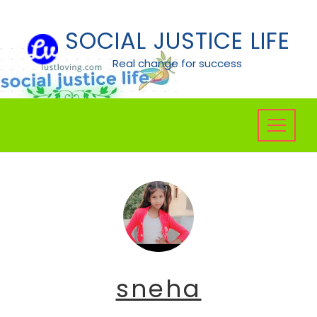
Skip
to
SOCIAL JUSTICE LIFE
content
Real change for success
sneha